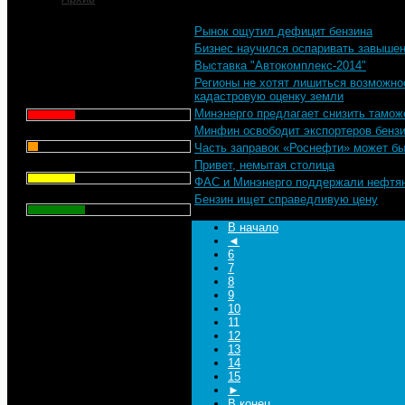
Рынок ощутил дефицит бензина
Что для Вас является
Бизнес научился оспаривать завыше
главным при выборе АЗС
Выставка "Автокомплекс-2014"
для заправки автомобиля?
Регионы не хотят лишиться возможно
кадастровую оценку земли
Цена - 29.1%
Минэнерго предлагает снизить тамож
Сервис - 6.4%
Минфин освободит экспортеров бензи
Часть заправок «Роснефти» может бы
Торговая марка - 29.1%
Привет, немытая столица
ФАС и Минэнерго поддержали нефтян
Личный опыт - 35.3%
Бензин ищет справедливую цену
В начало
Всего голосов
: 357
◄
6
7
8
9
10
11
12
13
14
15
►
В конец