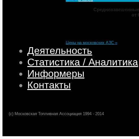
Средневзвешенные 
от 
Марка
ДТ
Аи-92
Аи-95
Цена
82,32
68,95
75,69
101,35
Изменение
+0,05
+0,50
+0,39
+0,33
Цены на московских АЗС »
Деятельность
Статистика / Аналитика
Информеры
Контакты
(c) Московская Топливная Ассоциация 1994 - 2014