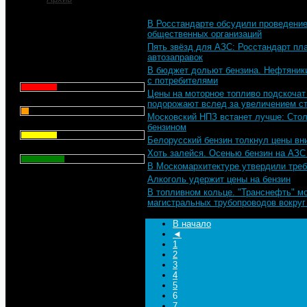
В Росстандарте обсудили проведение
Что для Вас является
общественных организаций
главным при выборе АЗС
Пять звёзд для АЗС: Росстандарт пла
для заправки автомобиля?
автозаправок
В бюджет дольют бензина. Нефтяники
Цена - 29.1%
с потребителями
Цены на моторное топливо подскочат 
Сервис - 6.4%
подорожают вслед за увеличением с
Московский НПЗ встанет лучше: Сто
Торговая марка - 29.1%
бензином
Белорусский бензин толкнул цены вн
Личный опыт - 35.3%
Хоть залейся. Осенью бензин на АЗ
В Москомархитектуре утвердили треб
Всего голосов
: 357
Алкоголь удержит цены на бензин
В топливном кольце. "Транснефть" м
магистральных трубопроводов вокру
В начало
◄
1
2
3
4
5
6
7