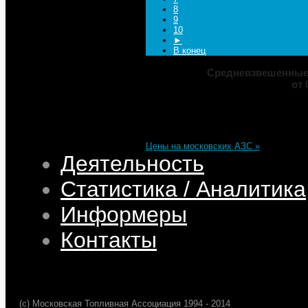
8
9
10
►
В конец
Средневзвешенные 
от 
Марка
ДТ
Аи-92
Аи-95
Цена
82,32
68,95
75,69
101,35
Изменение
+0,05
+0,50
+0,39
+0,33
Цены на московских АЗС »
Деятельность
Статистика / Аналитика
Информеры
Контакты
(c) Московская Топливная Ассоциация 1994 - 2014