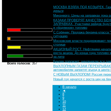
МОСКВА ВЗЯЛА ПОД КОЗЫРЕК. Газов
Что для Вас является
деньги
главным при выборе АЗС
Минэнерго: Цены на заправках пока р
для заправки автомобиля?
КАЗАКИ ПРОВЕРЯТ КАЧЕСТВО БЕ
ЗАПРАВКАХ. Участники рейдов будут 
Цена - 29.1%
и «бодяжное» топливо
С.Собянин: Продажа бензина класса 
Сервис - 6.4%
ситуацию
Московские власти поддерживают пр
Торговая марка - 29.1%
столице
АКЦИЗНЫЙ РОСТ. Нефтяники начали п
Личный опыт - 35.3%
роста акциза. До конца года топливо 
за литр
Бензин дорожает, чиновникам все ра
Всего голосов
: 357
ВЫХЛОПНЫМ ГАЗАМ ПЕРЕКРЫВАЮТ 
автомобилям запретят въезд в центр
С НОВЫМ ВЫХЛОПОМ! Россия перешла
Новый год начался с роста цен на бе
В начало
◄
8
9
10
11
12