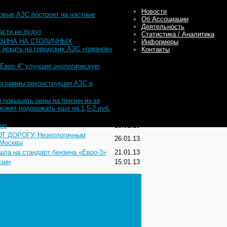
Новости
ые АЗС построят на частные
21.05.13
Об Ассоциации
Деятельность
асти не будут
18.04.13
Статистика / Аналитика
НЗИНА НА СТОЛИЧНЫХ
Информеры
искать на городских АЗС «грязное»
22.03.13
Контакты
"Евро 4" улучшит экологическую
06.02.13
ограммы реконструкции АЗС в
06.02.13
овышать цены на бензин из-за
может подорожать еще на 1,5-2 руб.
28.01.13
вно
28.01.13
ДОРОГУ. Неэкологичным
26.01.13
 Москвы
 на стандарт бензина «Евро-3»
21.01.13
нзин
15.01.13