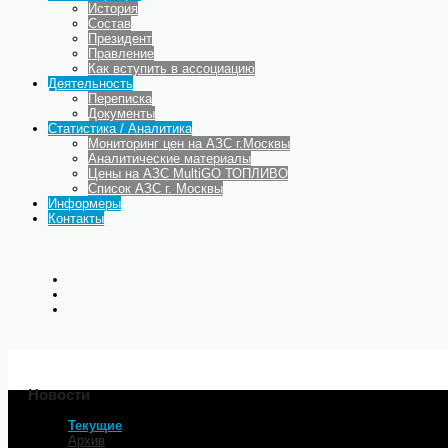
История
Состав
Президент
Правление
Как вступить в ассоциацию
Деятельность
Переписка
Документы
Статистика / Аналитика
Мониторинг цен на АЗС г.Москвы
Аналитические материалы
Цены на АЗС MultiGO ТОПЛИВО
Список АЗС г. Москвы
Информеры
Контакты
Новости
Текущие
Главная
Архив