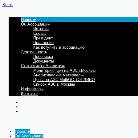
Scroll
Новости
Об Ассоциации
История
Состав
Президент
Правление
Как вступить в ассоциацию
Деятельность
Переписка
Документы
Статистика / Аналитика
Мониторинг цен на АЗС г.Москвы
Аналитические материалы
Цены на АЗС MultiGO ТОПЛИВО
Список АЗС г. Москвы
Информеры
Контакты
Новости
Об Ассоциации