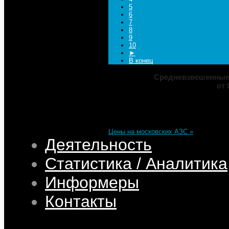
5
6
7
8
9
10
►
В конец
Средневзвешенные 
от 
Марка
ДТ
Аи-92
Аи-95
Цена
82,32
68,95
75,69
101,35
Изменение
+0,05
+0,50
+0,39
+0,33
Цены на московских АЗС »
Деятельность
Статистика / Аналитика
Информеры
Контакты