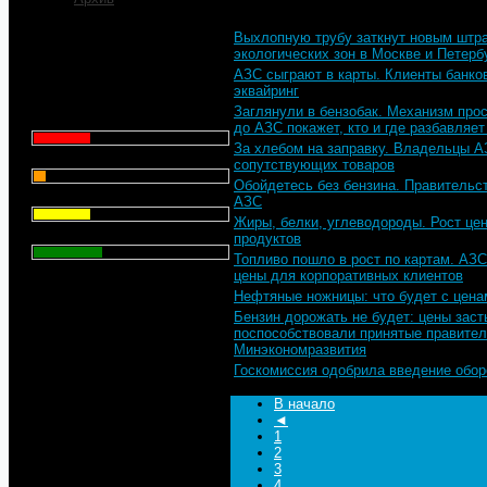
Выхлопную трубу заткнут новым штр
Что для Вас является
экологических зон в Москве и Петерб
главным при выборе АЗС
АЗС сыграют в карты. Клиенты банков
для заправки автомобиля?
эквайринг
Заглянули в бензобак. Механизм про
Цена - 29.1%
до АЗС покажет, кто и где разбавляет
За хлебом на заправку. Владельцы А
Сервис - 6.4%
сопутствующих товаров
Обойдетесь без бензина. Правительст
Торговая марка - 29.1%
АЗС
Жиры, белки, углеводороды. Рост це
Личный опыт - 35.3%
продуктов
Топливо пошло в рост по картам. АЗ
цены для корпоративных клиентов
Всего голосов
: 357
Нефтяные ножницы: что будет с цена
Бензин дорожать не будет: цены заст
поспособствовали принятые правител
Минэкономразвития
Госкомиссия одобрила введение обо
В начало
◄
1
2
3
4