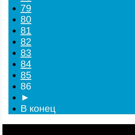
79
80
81
82
83
84
85
86
►
В конец