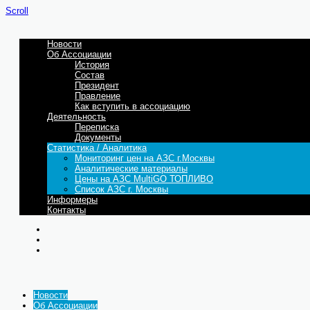
Scroll
Новости
Об Ассоциации
История
Состав
Президент
Правление
Как вступить в ассоциацию
Деятельность
Переписка
Документы
Статистика / Аналитика
Мониторинг цен на АЗС г.Москвы
Аналитические материалы
Цены на АЗС MultiGO ТОПЛИВО
Список АЗС г. Москвы
Информеры
Контакты
Новости
Об Ассоциации