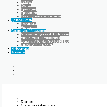
История
Состав
Президент
Правление
Как вступить в ассоциацию
Деятельность
Переписка
Документы
Статистика / Аналитика
Мониторинг цен на АЗС г.Москвы
Аналитические материалы
Цены на АЗС MultiGO ТОПЛИВО
Список АЗС г. Москвы
Информеры
Контакты
Главная
Статистика / Аналитика