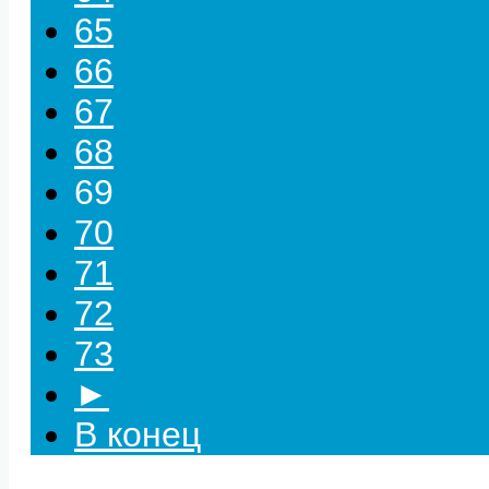
65
66
67
68
69
70
71
72
73
►
В конец