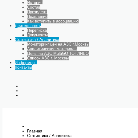
История
Состав
Президент
Правление
Как вступить в ассоциацию
Деятельность
Переписка
Документы
Статистика / Аналитика
Мониторинг цен на АЗС г.Москвы
Аналитические материалы
Цены на АЗС MultiGO ТОПЛИВО
Список АЗС г. Москвы
Информеры
Контакты
Главная
Статистика / Аналитика