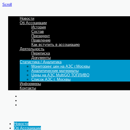
Scroll
Новости
Об Ассоциации
История
Состав
Президент
Правление
Как вступить в ассоциацию
Деятельность
Переписка
Документы
Статистика / Аналитика
Мониторинг цен на АЗС г.Москвы
Аналитические материалы
Цены на АЗС MultiGO ТОПЛИВО
Список АЗС г. Москвы
Информеры
Контакты
Новости
Об Ассоциации