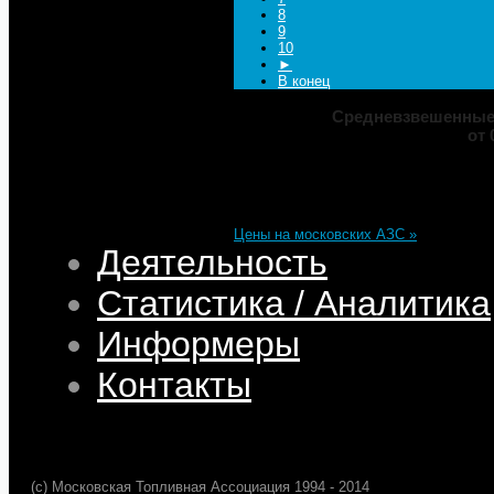
8
9
10
►
В конец
Средневзвешенные 
от 
Марка
ДТ
Аи-92
Аи-95
Цена
82,32
68,95
75,69
101,35
Изменение
+0,05
+0,50
+0,39
+0,33
Цены на московских АЗС »
Деятельность
Статистика / Аналитика
Информеры
Контакты
(c) Московская Топливная Ассоциация 1994 - 2014