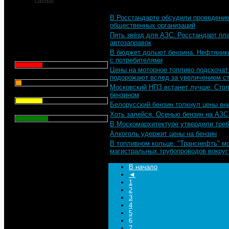
В Росстандарте обсудили проведение
Что для Вас является
общественных организаций
главным при выборе АЗС
Пять звёзд для АЗС: Росстандарт пла
для заправки автомобиля?
автозаправок
В бюджет дольют бензина. Нефтяники
Цена - 29.1%
с потребителями
Цены на моторное топливо подскочат 
Сервис - 6.4%
подорожают вслед за увеличением с
Московский НПЗ встанет лучше: Сто
Торговая марка - 29.1%
бензином
Белорусский бензин толкнул цены вн
Личный опыт - 35.3%
Хоть залейся. Осенью бензин на АЗ
В Москомархитектуре утвердили треб
Всего голосов
: 357
Алкоголь удержит цены на бензин
В топливном кольце. "Транснефть" м
магистральных трубопроводов вокру
В начало
◄
1
2
3
4
5
6
7