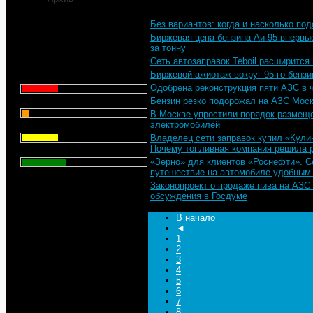
Без вариантов: когда и насколько по
Что для Вас является
Биржевая цена бензина Аи-95 впервые
главным при выборе АЗС
за тонну
для заправки автомобиля?
Сеть автозаправок Teboil расширится
Биржевой ажиотаж вокруг 95-го бензи
Цена - 29.1%
Одобрена реконструкция пяти АЗС в 
Сервис - 6.4%
Бензин резко подорожал на АЗС Мос
В Москве упростили порядок размеще
электромобилей
Торговая марка - 29.1%
Владелец сети заправок купил «Кули
Почему топливная компания решила 
Личный опыт - 35.3%
«Зерно» для клиентов «Роснефти». С
путешествие на автомобиле удобным
Всего голосов
: 357
Законопроект о продаже пива на АЗС
обсуждения в Госдуме
В начало
◄
1
2
3
4
5
6
7
8