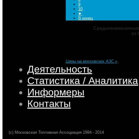
9
10
►
В конец
Средневзвешенные 
от 
Марка
ДТ
Аи-92
Аи-95
Цена
82,32
68,95
75,69
101,35
Изменение
+0,05
+0,50
+0,39
+0,33
Цены на московских АЗС »
Деятельность
Статистика / Аналитика
Информеры
Контакты
(c) Московская Топливная Ассоциация 1994 - 2014