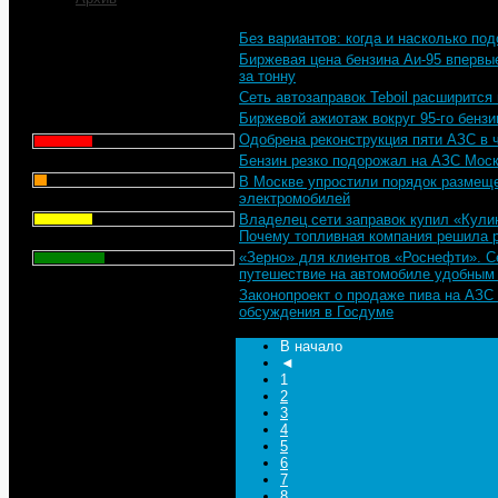
Без вариантов: когда и насколько по
Что для Вас является
Биржевая цена бензина Аи-95 впервые
главным при выборе АЗС
за тонну
для заправки автомобиля?
Сеть автозаправок Teboil расширится
Биржевой ажиотаж вокруг 95-го бензи
Цена - 29.1%
Одобрена реконструкция пяти АЗС в 
Сервис - 6.4%
Бензин резко подорожал на АЗС Мос
В Москве упростили порядок размеще
электромобилей
Торговая марка - 29.1%
Владелец сети заправок купил «Кули
Почему топливная компания решила 
Личный опыт - 35.3%
«Зерно» для клиентов «Роснефти». С
путешествие на автомобиле удобным
Всего голосов
: 357
Законопроект о продаже пива на АЗС
обсуждения в Госдуме
В начало
◄
1
2
3
4
5
6
7
8