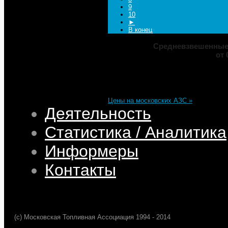
9
10
►
В конец
Средневзвешенные 
от 
Марка
ДТ
Аи-92
Аи-95
Цена
82,32
68,95
75,69
101,35
Изменение
+0,05
+0,50
+0,39
+0,33
Цены на московских АЗС »
Деятельность
Статистика / Аналитика
Информеры
Контакты
(c) Московская Топливная Ассоциация 1994 - 2014