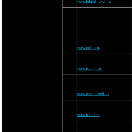
www.luknef.lukoil.ru
5
ООО "ММ Транс"
ООО "ТД "НефтьМагистраль"
6
www.neftm.ru
ОАО "РН-Москва"
7
www.rosneft.ru
ООО "Татнефть-АЗС Запад"
(московский филиал)
8
www.azs.tatneft.ru
ООО “Тебойл Рус”
9
www.teboil.ru
ЗАО "Транс АЗС"
10