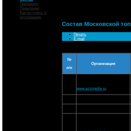
Президент
Состав
Правление
Как вступить в
ассоциацию
Состав Московской то
Печать
E-mail
№
Организация
п/п
ЗАО "АЗС Медиа"
1
www.azsmedia.ru
2
ООО "Альфа-Сервис"
3
ООО "Газпромнефть-Центр"
ООО "Лукойл-
Центрнефтепродукт"
4