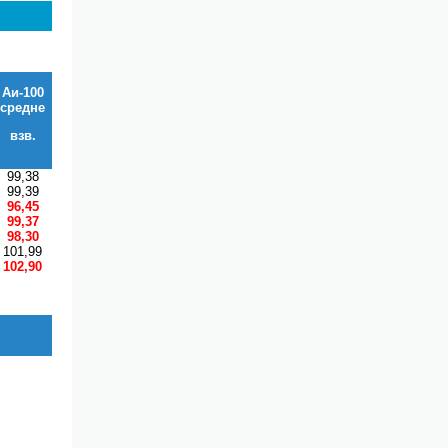
Аи-100
средне
взв.
99,38
99,39
96,45
99,37
98,30
101,99
102,90