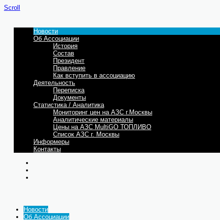
Scroll
Новости
Об Ассоциации
История
Состав
Президент
Правление
Как вступить в ассоциацию
Деятельность
Переписка
Документы
Статистика / Аналитика
Мониторинг цен на АЗС г.Москвы
Аналитические материалы
Цены на АЗС MultiGO ТОПЛИВО
Список АЗС г. Москвы
Информеры
Контакты
Новости
Об Ассоциации