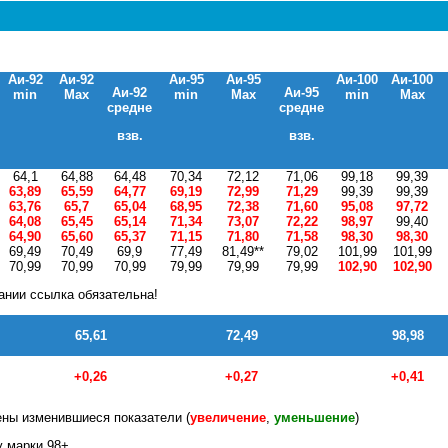
Аи-92
Аи-92
Аи-95
Аи-95
Аи-100
Аи-100
Аи-92
Аи-95
min
Max
min
Max
min
Max
средне
средне
взв.
взв.
64,1
64,88
64,48
70,34
72,12
71,06
99,18
99,39
63,89
65,59
64,77
69,19
72,99
71,29
99,39
99,39
63,76
65,7
65,04
68,95
72,38
71,60
95,08
97,72
64,08
65,45
65,14
71,34
73,07
72,22
98,97
99,40
64,90
65,60
65,37
71,15
71,80
71,58
98,30
98,30
69,49
70,49
69,9
77,49
81,49**
79,02
101,99
101,99
70,99
70,99
70,99
79,99
79,99
79,99
102,90
102,90
ании ссылка обязательна!
65,61
72,49
98,98
+0,26
+0,27
+0,41
ны изменившиеся показатели (
увеличение
,
уменьшение
)
у марки 98+