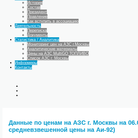
История
Состав
Президент
Правление
Как вступить в ассоциацию
Деятельность
Переписка
Документы
Статистика / Аналитика
Мониторинг цен на АЗС г.Москвы
Аналитические материалы
Цены на АЗС MultiGO ТОПЛИВО
Список АЗС г. Москвы
Информеры
Контакты
Данные по ценам на АЗС г. Москвы на 06.0
средневзвешенной цены на Аи-92)