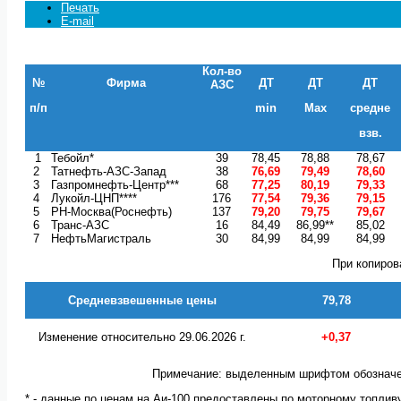
Печать
E-mail
Кол-во
№
Фирма
ДТ
ДТ
ДТ
АЗС
п/п
min
Max
средне
взв.
1
Тебойл*
39
78,45
78,88
78,67
2
Татнефть-АЗС-Запад
38
76,69
79,49
78,60
3
Газпромнефть-Центр***
68
77,25
80,19
79,33
4
Лукойл-ЦНП****
176
77,54
79,36
79,15
5
РН-Москва(Роснефть)
137
79,20
79,75
79,67
6
Транс-АЗС
16
84,49
86,99**
85,02
7
НефтьМагистраль
30
84,99
84,99
84,99
При копиров
Средневзвешенные цены
79,78
Изменение относительно 29.06.2026 г.
+0,37
Примечание: выделенным шрифтом обозначе
* - данные по ценам на Аи-100 предоставлены по моторному топлив