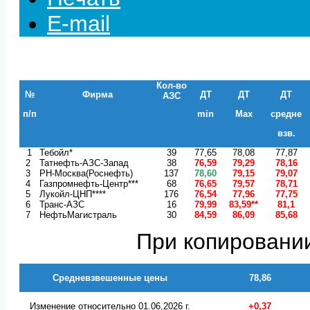
E-mail
Кол-во
№
Фирма
ДТ
ДТ
ДТ
АЗС
п/п
min
Max
средне
взв.
1
Тебойл*
39
77,65
78,08
77,87
2
Татнефть-АЗС-Запад
38
76,59
79,29
78,16
3
РН-Москва(Роснефть)
137
78,60
79,15
79,07
4
Газпромнефть-Центр***
68
76,65
79,57
78,71
5
Лукойл-ЦНП****
176
76,54
77,96
77,75
6
Транс-АЗС
16
79,99
83,59**
81,1
7
НефтьМагистраль
30
84,59
86,09
85,68
При копировании
Средневзвешенные цены
78,86
Изменение относительно 01.06.2026 г.
+0,37