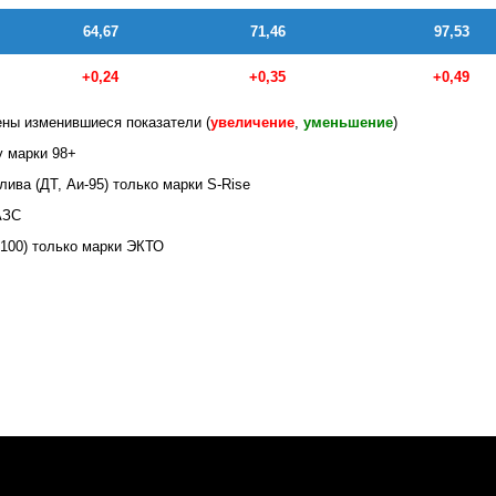
64,67
71,46
97,53
+0,24
+0,35
+0,49
ны изменившиеся показатели (
увеличени
е
,
уменьшение
)
у марки 98+
ива (ДТ, Аи-95) только марки S-Rise
АЗС
-100) только марки ЭКТО