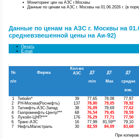
Мониторинг цен на АЗС г.Москвы
Данные по ценам на АЗС г. Москвы на 01.06.2026 г. (в по
Данные по ценам на АЗС г. Москвы на 01.0
средневзвешенной цены на Аи-92)
Печать
E-mail
Кол-во
№
Фирма
ДТ
ДТ
ДТ
АЗС
п/п
min
Max
средне
взв.
1
Тебойл*
39
77,65
78,08
77,87
2
РН-Москва(Роснефть)
137
78,80
79,05
78,92
3
Татнефть-АЗС-Запад
38
76,09
78,69
77,62
4
Газпромнефть-Центр***
68
76,54
79,45
78,59
5
Лукойл-ЦНП****
176
76,29
77,71
77,50
6
Транс-АЗС
16
77,99
81,59**
79,10
7
НефтьМагистраль
30
82,59
84,09
83,68
При копиров