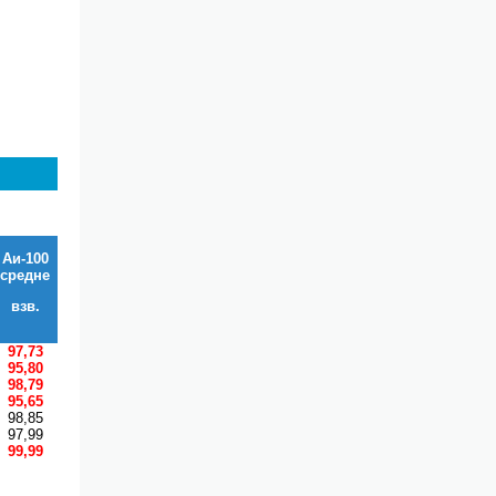
Аи-100
средне
взв.
97,73
95,80
98,79
95,65
98,85
97,99
99,99