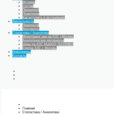
История
Состав
Президент
Правление
Как вступить в ассоциацию
Деятельность
Переписка
Документы
Статистика / Аналитика
Мониторинг цен на АЗС г.Москвы
Аналитические материалы
Цены на АЗС MultiGO ТОПЛИВО
Список АЗС г. Москвы
Информеры
Контакты
Главная
Статистика / Аналитика