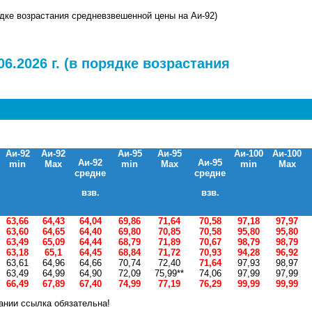
рядке возрастания средневзвешенной цены на Аи-92)
6.2026 г. (в порядке возрастания
Аи-92
Аи-92
Аи-95
Аи-95
Аи-100
Аи-100
Аи-92
Аи-95
min
Max
min
Max
min
Max
средне
средне
взв.
взв.
63,66
64,43
64,04
69,86
71,64
70,58
97,18
97,97
63,60
64,65
64,40
69,80
70,85
70,58
95,80
95,80
63,49
65,09
64,44
68,79
71,89
70,67
98,79
98,79
63,18
65,1
64,45
68,84
71,72
70,93
94,28
96,92
63,61
64,96
64,66
70,74
72,40
71,64
97,93
98,97
63,49
64,99
64,90
72,09
75,99**
74,06
97,99
97,99
66,49
67,89
67,40
74,99
77,19
76,29
99,99
99,99
ании ссылка обязательна!