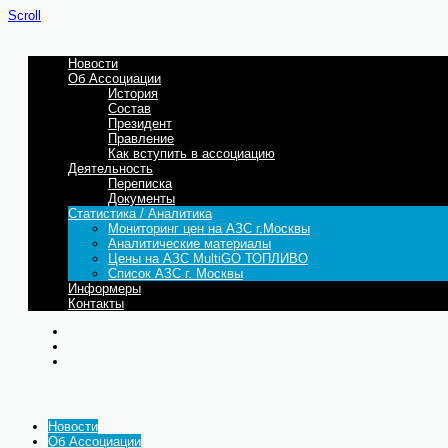
Scroll
Новости
Об Ассоциации
История
Состав
Президент
Правление
Как вступить в ассоциацию
Деятельность
Переписка
Документы
Статистика / Аналитика
Мониторинг цен на АЗС г.Москвы
Аналитические материалы
Цены на АЗС MultiGO ТОПЛИВО
Список АЗС г. Москвы
Информеры
Контакты
Новости
Об Ассоциации