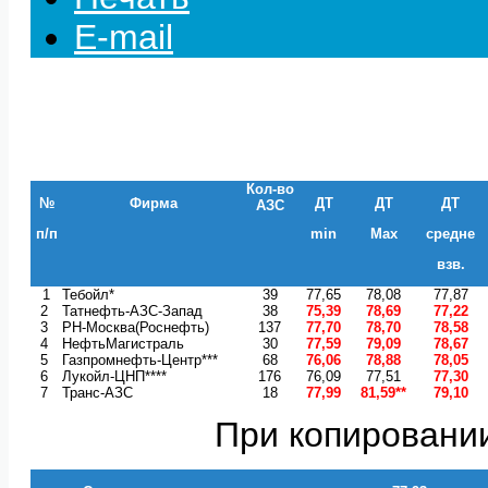
E-mail
Кол-во
№
Фирма
ДТ
ДТ
ДТ
АЗС
п/п
min
Max
средне
взв.
1
Тебойл*
39
77,65
78,08
77,87
2
Татнефть-АЗС-Запад
38
75,39
78,69
77,22
3
РН-Москва(Роснефть)
137
77,70
78,70
78,58
4
НефтьМагистраль
30
77,59
79,09
78,67
5
Газпромнефть-Центр***
68
76,06
78,88
78,05
6
Лукойл-ЦНП****
176
76,09
77,51
77,30
7
Транс-АЗС
18
77,99
81,59**
79,10
При копировании