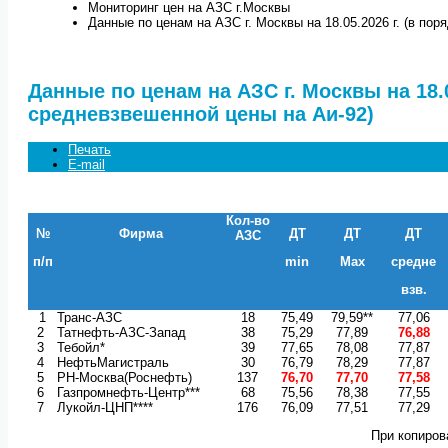
Мониторинг цен на АЗС г.Москвы
Данные по ценам на АЗС г. Москвы на 18.05.2026 г. (в по
Данные по ценам на АЗС г. Москвы на 18.0
средневзвешенной цены на Аи-92)
Печать
E-mail
Кол-во
№
Фирма
ДТ
ДТ
ДТ
АЗС
п/п
min
Max
средне
взв.
1
Транс-АЗС
18
75,49
79,59**
77,06
2
Татнефть-АЗС-Запад
38
75,29
77,89
76,88
3
Тебойл*
39
77,65
78,08
77,87
4
НефтьМагистраль
30
76,79
78,29
77,87
5
РН-Москва(Роснефть)
137
76,70
77,70
77,58
6
Газпромнефть-Центр***
68
75,56
78,38
77,55
7
Лукойл-ЦНП****
176
76,09
77,51
77,29
При копиров