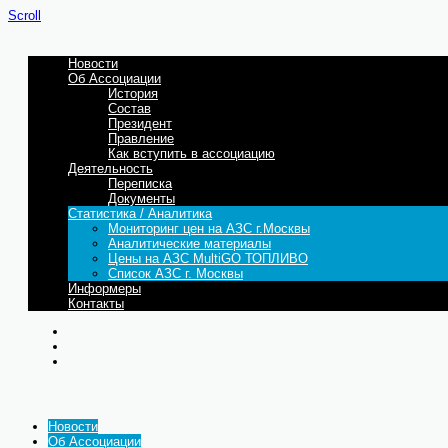
Scroll
Новости
Об Ассоциации
История
Состав
Президент
Правление
Как вступить в ассоциацию
Деятельность
Переписка
Документы
Статистика / Аналитика
Мониторинг цен на АЗС г.Москвы
Аналитические материалы
Цены на АЗС MultiGO ТОПЛИВО
Список АЗС г. Москвы
Информеры
Контакты
Новости
Об Ассоциации