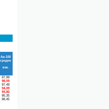
Аи-100
средне
взв.
97,99
98,09
97,49
94,09
94,80
95,35
98,45