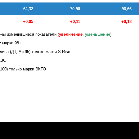
64,32
70,90
96,66
+0,05
+0,11
+0,18
ны изменившиеся показатели (
увеличение
,
уменьшение
)
у марки 98+
ива (ДТ, Аи-95) только марки S-Rise
АЗС
-100) только марки ЭКТО