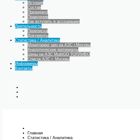
История
Состав
Президент
Правление
Как вступить в ассоциацию
Деятельность
Переписка
Документы
Статистика / Аналитика
Мониторинг цен на АЗС г.Москвы
Аналитические материалы
Цены на АЗС MultiGO ТОПЛИВО
Список АЗС г. Москвы
Информеры
Контакты
Главная
Статистика / Аналитика