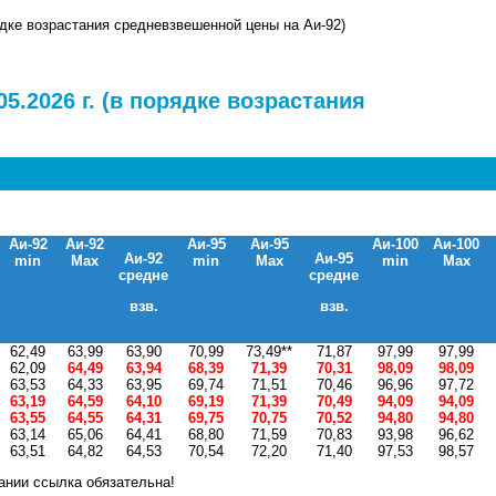
рядке возрастания средневзвешенной цены на Аи-92)
5.2026 г. (в порядке возрастания
Аи-92
Аи-92
Аи-95
Аи-95
Аи-100
Аи-100
Аи-92
Аи-95
min
Max
min
Max
min
Max
средне
средне
взв.
взв.
62,49
63,99
63,90
70,99
73,49**
71,87
97,99
97,99
62,09
64,49
63,94
68,39
71,39
70,31
98,09
98,09
63,53
64,33
63,95
69,74
71,51
70,46
96,96
97,72
63,19
64,59
64,10
69,19
71,39
70,49
94,09
94,09
63,55
64,55
64,31
69,75
70,75
70,52
94,80
94,80
63,14
65,06
64,41
68,80
71,59
70,83
93,98
96,62
63,51
64,82
64,53
70,54
72,20
71,40
97,53
98,57
ании ссылка обязательна!