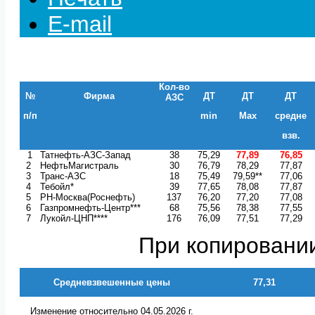
E-mail
Кол-во
№
Фирма
ДТ
ДТ
ДТ
АЗС
п/п
min
Max
средне
взв.
1
Татнефть-АЗС-Запад
38
75,29
77,89
76,85
2
НефтьМагистраль
30
76,79
78,29
77,87
3
Транс-АЗС
18
75,49
79,59**
77,06
4
Тебойл*
39
77,65
78,08
77,87
5
РН-Москва(Роснефть)
137
76,20
77,20
77,08
6
Газпромнефть-Центр***
68
75,56
78,38
77,55
7
Лукойл-ЦНП****
176
76,09
77,51
77,29
При копировании
Средневзвешенные цены
77,31
Изменение относительно 04.05.2026 г.
+0,01