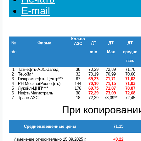
E-mail
Кол-во
№
Фирма
ДТ
ДТ
ДТ
АЗС
п/п
min
Max
средне
взв.
1
Татнефть-АЗС-Запад
38
70,29
72,89
71,78
2
Тебойл*
32
70,19
70,99
70,66
3
Газпромнефть-Центр***
67
69,23
71,71
71,02
4
РН-Москва(Роснефть)
144
70,10
71,15
71,03
5
Лукойл-ЦНП****
176
69,75
71,07
70,87
6
НефтьМагистраль
30
72,29
73,09
72,68
7
Транс-АЗС
18
72,39
73,39**
72,45
При копировании
Средневзвешенные цены
71,15
Изменение относительно 15.09.2025 г.
+0,22