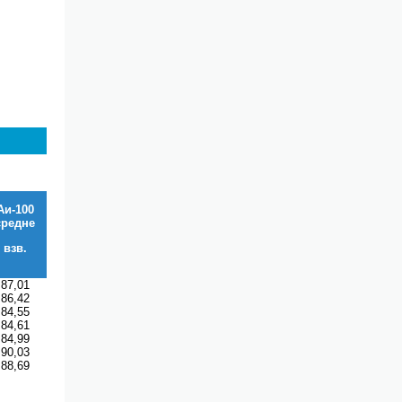
Аи-100
средне
взв.
87,01
86,42
84,55
84,61
84,99
90,03
88,69