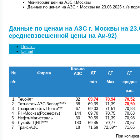
Мониторинг цен на АЗС г.Москвы
Данные по ценам на АЗС г. Москвы на 23.06.2025 г. (в по
Данные по ценам на АЗС г. Москвы на 23.0
средневзвешенной цены на Аи-92)
Печать
E-mail
Кол-во
№
Фирма
ДТ
ДТ
ДТ
АЗС
п/п
min
Max
средне
взв.
1
Тебойл*
32
69,74
70,94
70,52
2
Татнефть-АЗС-Запад*****
38
69,39
71,39
70,50
3
Газпромнефть-Центр***
67
69,03
71,51
70,83
4
РН-Москва(Роснефть)
144
69,70
70,75
70,63
5
НефтьМагистраль
30
70,59
71,39
70,98
6
Лукойл-ЦНП****
180
69,45
70,77
70,57
7
Транс-АЗС
18
71,59
72,59**
71,65
При копиров