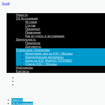
Scroll
Новости
Об Ассоциации
История
Состав
Президент
Правление
Как вступить в ассоциацию
Деятельность
Переписка
Документы
Статистика / Аналитика
Мониторинг цен на АЗС г.Москвы
Аналитические материалы
Цены на АЗС MultiGO ТОПЛИВО
Список АЗС г. Москвы
Информеры
Контакты
Новости
Об Ассоциации