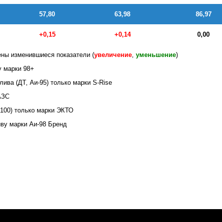
57,80
63,98
86,97
+0,15
+0,14
0,00
ны изменившиеся показатели (
увеличени
е
,
уменьшение
)
у марки 98+
ива (ДТ, Аи-95) только марки S-Rise
АЗС
-100) только марки ЭКТО
иву марки Аи-98 Бренд