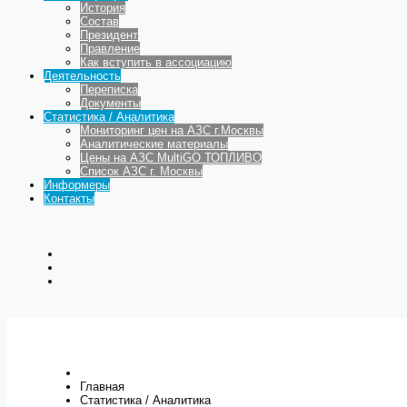
История
Состав
Президент
Правление
Как вступить в ассоциацию
Деятельность
Переписка
Документы
Статистика / Аналитика
Мониторинг цен на АЗС г.Москвы
Аналитические материалы
Цены на АЗС MultiGO ТОПЛИВО
Список АЗС г. Москвы
Информеры
Контакты
Главная
Статистика / Аналитика