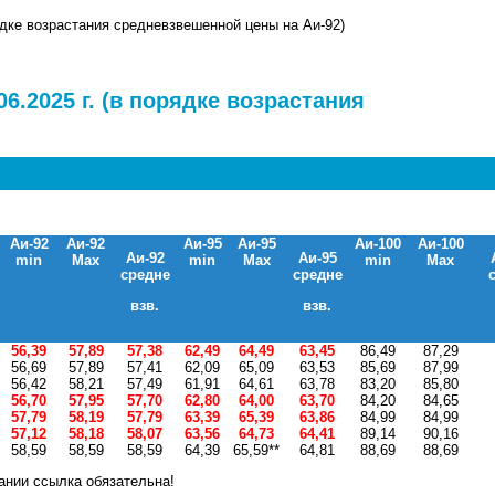
рядке возрастания средневзвешенной цены на Аи-92)
6.2025 г. (в порядке возрастания
Аи-92
Аи-92
Аи-95
Аи-95
Аи-100
Аи-100
Аи-92
Аи-95
min
Max
min
Max
min
Max
средне
средне
взв.
взв.
56,39
57,89
57,38
62,49
64,49
63,45
86,49
87,29
56,69
57,89
57,41
62,09
65,09
63,53
85,69
87,99
56,42
58,21
57,49
61,91
64,61
63,78
83,20
85,80
56,70
57,95
57,70
62,80
64,00
63,70
84,20
84,65
57,79
58,19
57,79
63,39
65,39
63,86
84,99
84,99
57,12
58,18
58,07
63,56
64,73
64,41
89,14
90,16
58,59
58,59
58,59
64,39
65,59**
64,81
88,69
88,69
ании ссылка обязательна!