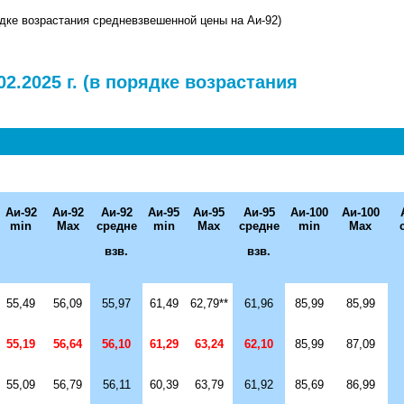
рядке возрастания средневзвешенной цены на Аи-92)
2.2025 г. (в порядке возрастания
Аи-92
Аи-92
Аи-92
Аи-95
Аи-95
Аи-95
Аи-
100
Аи-
100
min
Max
средне
min
Max
средне
min
Max
взв.
взв.
55,49
56,09
55,97
61,49
62,79
**
61,96
85,99
85,99
55,19
56,64
56,10
61,29
63,24
62,10
85,99
87,09
55,09
56,79
56,11
60,39
63,79
61,92
85,69
86,99