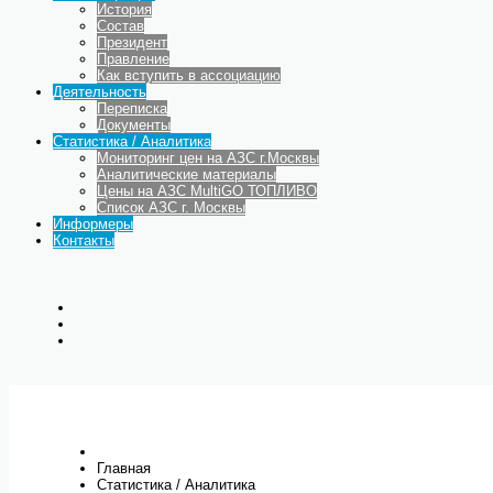
История
Состав
Президент
Правление
Как вступить в ассоциацию
Деятельность
Переписка
Документы
Статистика / Аналитика
Мониторинг цен на АЗС г.Москвы
Аналитические материалы
Цены на АЗС MultiGO ТОПЛИВО
Список АЗС г. Москвы
Информеры
Контакты
Главная
Статистика / Аналитика