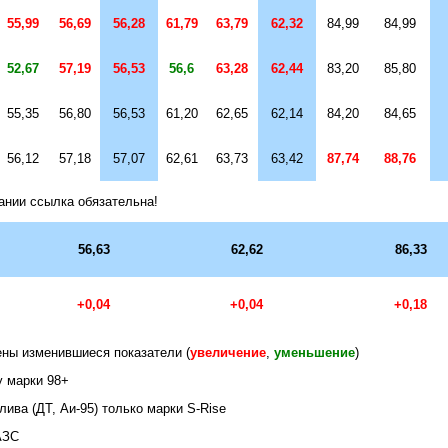
55,99
56,69
56,28
61,79
63,79
62,32
84,99
84,99
52,67
57,19
56,53
56,6
63,28
62,44
83,20
85,80
55,35
56,80
56,53
61,20
62,65
62,14
84,20
84,65
56,12
57,18
57,07
62,61
63,73
63,42
87,74
88,76
ании ссылка обязательна!
56,
63
6
2,
62
86
,
33
+0,
04
+0
,
04
+0,
18
ны изменившиеся показатели (
увеличение
,
уменьшение
)
у марки 98+
лива (ДТ, Аи-95) только марки
S
-
Rise
АЗС