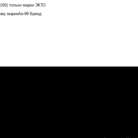
-100) только марки ЭКТО
ливу маркиАи-98 Бренд