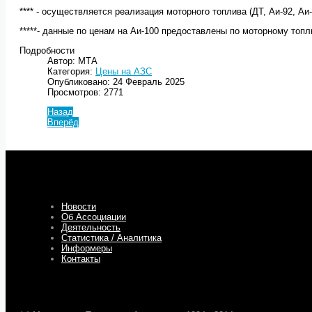
**** - осуществляется реализация моторного топлива (ДТ, Аи-92, Аи
*****- данные по ценам на Аи-100 предоставлены по моторному топ
Подробности
Автор: МТА
Категория:
Цены на АЗС
Опубликовано: 24 Февраль 2025
Просмотров: 2771
Назад
Вперёд
Новости
Об Ассоциации
Деятельность
Статистика / Аналитика
Информеры
Контакты