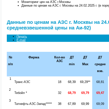
Мониторинг цен на АЗС г.Москвы
Данные по ценам на АЗС г. Москвы на 24.02.2025 г. (в по
Данные по ценам на АЗС г. Москвы на 24.0
средневзвешенной цены на Аи-92)
Печать
E-mail
№
Фирма
Кол-во
ДТ
ДТ
ДТ
АЗС
п/п
min
Max
средне
взв.
1
Транс-АЗС
18
68,39
69,29
**
68,81
2
Тебойл *
32
68,79
69,79
69,47
3
Татнефть-АЗС-Запад*****
38
67,89
69,99
69,09