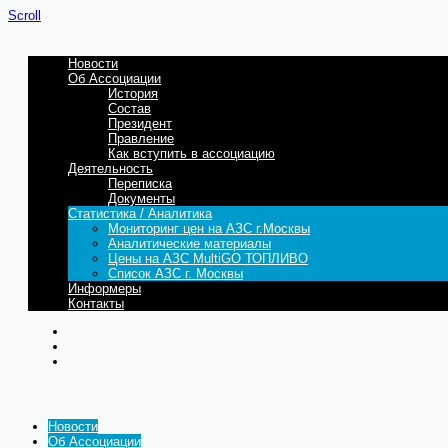
Scroll
Новости
Об Ассоциации
История
Состав
Президент
Правление
Как вступить в ассоциацию
Деятельность
Переписка
Документы
Статистика / Аналитика
Мониторинг цен на АЗС г.Москвы
Аналитические материалы
Цены на АЗС MultiGO ТОПЛИВО
Список АЗС г. Москвы
Информеры
Контакты
Новости
Об Ассоциации