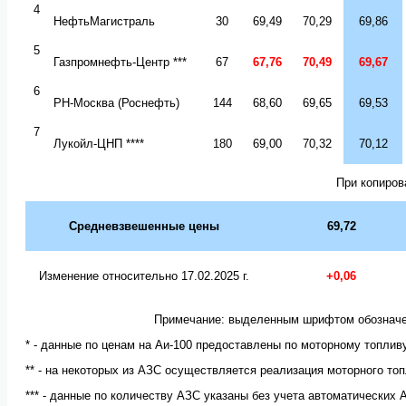
4
НефтьМагистраль
30
69,49
70,29
69,86
5
Газпромнефть-Центр
*
**
67
67,76
70,49
69,67
6
РН-Москва
(Роснефть)
1
44
68,60
69,65
69,53
7
Лукойл-ЦНП
****
1
80
69,00
70,32
70,12
При копиров
Средневзвешенные цены
69,
72
Изменение относительно
1
7
.02.2025
г.
+0,
06
Примечание: выделенным шрифтом обозначе
* - данные по ценам на Аи-100 предоставлены по моторному топлив
** - на некоторых из АЗС осуществляется реализация моторного топ
*** - данные по количеству АЗС указаны без учета автоматических 