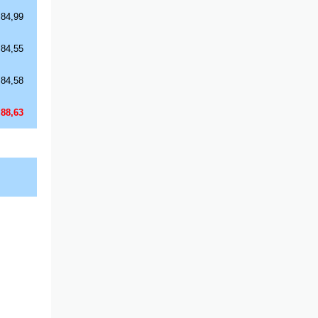
84,99
84,55
84,58
88,63