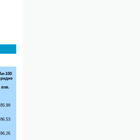
Аи-
100
средне
взв.
85,99
86,53
86,26