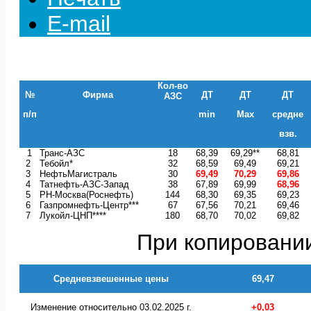
E-mail
Кол-во
№
Фирма
ДТ
ДТ
ДТ
АЗС
п/п
min
Max
средне
взв.
1
Транс-АЗС
18
68,39
69,29**
68,81
2
Тебойл*
32
68,59
69,49
69,21
3
НефтьМагистраль
30
69,49
70,29
69,86
4
Татнефть-АЗС-Запад
38
67,89
69,99
68,96
5
РН-Москва(Роснефть)
144
68,30
69,35
69,23
6
Газпромнефть-Центр***
67
67,56
70,21
69,46
7
Лукойл-ЦНП****
180
68,70
70,02
69,82
При копировании
Средневзвешенные цены
69,47
Изменение относительно 03.02.2025 г.
+0,03