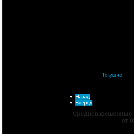
называют фискальную состав
нефтяные компании в России
Доля налогов в розничной ст
вырастет с нынешних 71% до 
нефтяников, нужно дать бизн
Например, должны быть вся
местными властями все соп
отметил генеральный директ
Рустам Танкаев.
Подробности
Автор: МТА
Категория:
Текущие
Опубликовано: 25 Декаб
Просмотров: 4510
Назад
Вперёд
Средневзвешенные 
от 0
Марка
ДТ
Аи-92
Аи-95