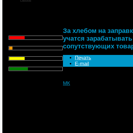
За хлебом на заправк
зарабатывать на про
Что для Вас является
главным при выборе АЗС
для заправки автомобиля?
За хлебом на заправ
Цена - 29.1%
учатся зарабатывать
Сервис - 6.4%
сопутствующих това
Торговая марка - 29.1%
Печать
E-mail
Личный опыт - 35.3%
Всего голосов
: 357
МК
, 25.12.2018
Эффективная организация се
предлагаемых услуг способн
увеличения прибыли автозапр
Об этом свидетельствует ус
ритейлеров. На Западе допо
некоторым заправкам до 70% 
современному формату проис