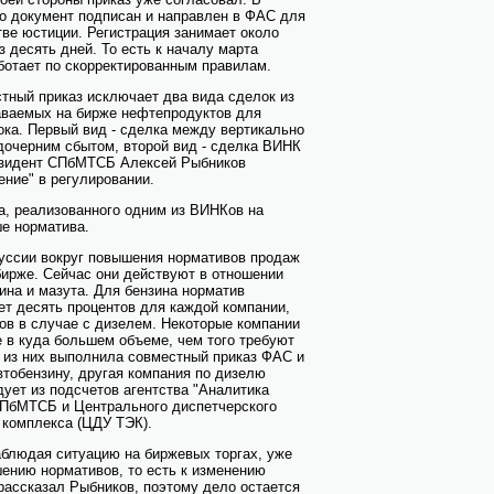
то документ подписан и направлен в ФАС для
ве юстиции. Регистрация занимает около
з десять дней. То есть к началу марта
ботает по скорректированным правилам.
тный приказ исключает два вида сделок из
аваемых на бирже нефтепродуктов для
ка. Первый вид - сделка между вертикально
дочерним сбытом, второй вид - сделка ВИНК
езидент СПбМТСБ Алексей Рыбников
ение" в регулировании.
а, реализованного одним из ВИНКов на
ше норматива.
уссии вокруг повышения нормативов продаж
бирже. Сейчас они действуют в отношении
ина и мазута. Для бензина норматив
ет десять процентов для каждой компании,
тов в случае с дизелем. Некоторые компании
 в куда большем объеме, чем того требуют
 из них выполнила совместный приказ ФАС и
втобензину, другая компания по дизелю
дует из подсчетов агентства "Аналитика
СПбМТСБ и Центрального диспетчерского
 комплекса (ЦДУ ТЭК).
аблюдая ситуацию на биржевых торгах, уже
шению нормативов, то есть к изменению
рассказал Рыбников, поэтому дело остается