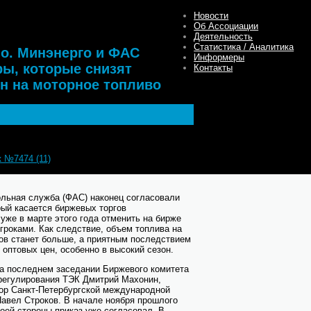
лебания цен на моторное топливо
Новости
Об Ассоциации
Деятельность
Статистика / Аналитика
о. Минэнерго и ФАС
Информеры
ы, которые снизят
Контакты
н на моторное топливо
к №7474 (11)
, 18.01.2018
льная служба (ФАС) наконец согласовали
рый касается биржевых торгов
уже в марте этого года отменить на бирже
роками. Как следствие, объем топлива на
ов станет больше, а приятным последствием
оптовых цен, особенно в высокий сезон.
на последнем заседании Биржевого комитета
регулирования ТЭК Дмитрий Махонин,
ор Санкт-Петербургской международной
авел Строков. В начале ноября прошлого
воей стороны приказ уже согласовал. В