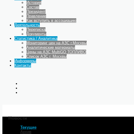
История
Состав
Президент
Правление
Как вступить в ассоциацию
Деятельность
Переписка
Документы
Статистика / Аналитика
Мониторинг цен на АЗС г.Москвы
Аналитические материалы
Цены на АЗС MultiGO ТОПЛИВО
Список АЗС г. Москвы
Информеры
Контакты
Новости
Текущие
Главная
Архив
В лето вольются плавно. М