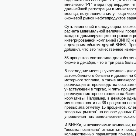
минэнерго "РГ" вчера подтвердили, ч
дальнейшей регистрации в министерст
месяца, вступление в силу - еще чере
биржевой рынок нефтепродуктов зара
Суть изменений в следующем: совмес
расчета минимальной величины прод
каждого доминирующего на рынке игро
интегрированной компанией (ВИНК) и 
с дочерним сбытом другой ВИНК. Пр
добавил, что это "качественное измен
36 процентов составляла доля бензин
бирже в декабре, что в три раза боль
В последние месяцы участились диск
автомобильного бензина и дизеля на 
моторного топлива, а также авиакерос
реализации от производства составля
участвующей в торгах, и пять процен
реализуют моторное топливо на бирже
нормативы. Например, в декабре одна
минэнерго почти на 36 процентов по а
превысила отметку 15 процентов, сле
товарных рынков" на основе данных 
управления топливно-энергетического
И ВИНКи, и независимые компании, н
"весьма позитивно" относятся к повы
количественных параметров приказа, 