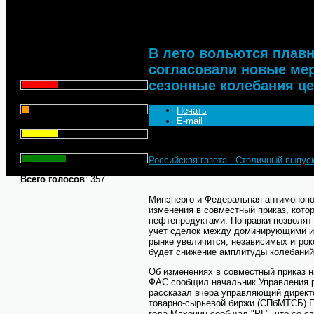
которые снизят сезонные ко
Что для Вас является
главным при выборе АЗС
для заправки автомобиля?
В лето вольются плавн
согласовали новые мер
Цена - 29.1%
сезонные колебания це
Сервис - 6.4%
Печать
E-mail
Торговая марка - 29.1%
Личный опыт - 35.3%
Российская газета - Столичный выпус
Всего голосов
: 357
Минэнерго и Федеральная антимонопо
изменения в совместный приказ, кото
нефтепродуктами. Поправки позволят 
учет сделок между доминирующими иг
рынке увеличится, независимых игрок
будет снижение амплитуды колебаний 
Об изменениях в совместный приказ 
ФАС сообщил начальник Управления 
рассказал вчера управляющий директ
товарно-сырьевой биржи (СПбМТСБ) П
года Махонин сообщал "РГ", что со с