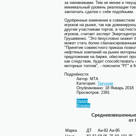
за чиновниками. Тем не менее и теку
минимальный уровень реализации тов
заключать сделки с себе подобными.
Одобренные изменения в совместном 
игроков на рынке, так как доминиру
другим участникам торгов, в частнос
игроков, считает эксперт Энергоцент
Грушевенко. "Это безусловно окажет б
может стать более сбалансированным 
"Принятие совместного приказа позво
нефтяных компаний на рынке моторных
предложение на бирже, обеспечит пр
как следствие, будет способствовать
моторных топлив", - пояснили "РГ" в 
Подробности
Автор: МТА
Категория:
Текущие
Опубликовано: 18 Январь 2018
Просмотров: 2391
Назад
Вперёд
Средневзвешенные 
от 
Марка
ДТ
Аи-92
Аи-95