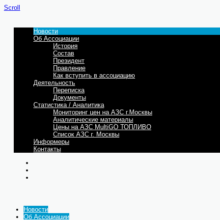
Scroll
Новости
Об Ассоциации
История
Состав
Президент
Правление
Как вступить в ассоциацию
Деятельность
Переписка
Документы
Статистика / Аналитика
Мониторинг цен на АЗС г.Москвы
Аналитические материалы
Цены на АЗС MultiGO ТОПЛИВО
Список АЗС г. Москвы
Информеры
Контакты
Новости
Об Ассоциации