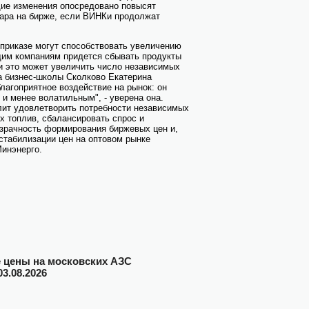
щие изменения опосредовано повысят
ара на бирже, если ВИНКи продолжат
приказе могут способствовать увеличению
ющим компаниям придется сбывать продукты
ти это может увеличить число независимых
ра бизнес-школы Сколково Екатерина
лагоприятное воздействие на рынок: он
и менее волатильным", - уверена она.
лит удовлетворить потребности независимых
 топлив, сбалансировать спрос и
озрачность формирования биржевых цен и,
 стабилизации цен на оптовом рынке
Минэнерго.
цены на московских АЗС
03.08.2026