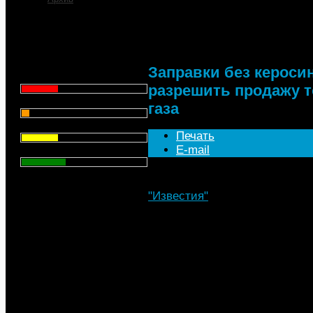
Заправки без керосин
разрешить продажу то
Что для Вас является
главным при выборе АЗС
для заправки автомобиля?
Заправки без кероси
Цена - 29.1%
разрешить продажу т
Сервис - 6.4%
газа
Торговая марка - 29.1%
Печать
E-mail
Личный опыт - 35.3%
Всего голосов
: 357
"Известия"
, 11.05.2018
Заправкам следует разрешить
жидкого топлива — бензином,
предложением к правительств
рассказали «Известиям» в аг
образом Росстандарт хочет 
подходящих для автомобилей
керосина или мазута. Нефте