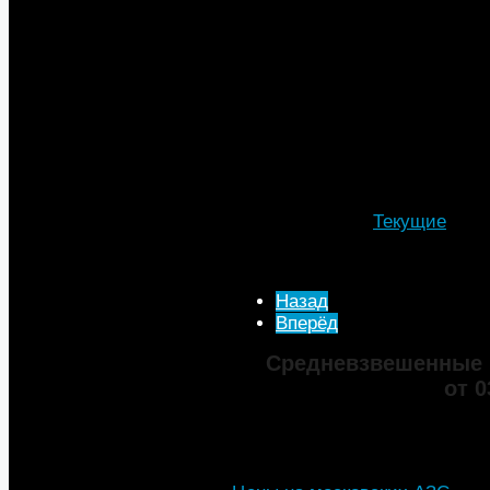
их недобросовестные АЗС по
под его видом по сниженной 
По мнению экспертов, налог
позволят оградить потребите
самым снизить его производ
2020 года.
Подробности
Автор: МТА
Категория:
Текущие
Опубликовано: 11 Май 2
Просмотров: 2847
Назад
Вперёд
Средневзвешенные 
от 0
Марка
ДТ
Аи-92
Аи-95
Цена
82,32
68,95
75,69
101,35
Изменение
+0,05
+0,50
+0,39
+0,33