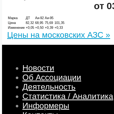
от 0
Марка
ДТ
Аи-92
Аи-95
Цена
82,32
68,95
75,69
101,35
Изменение
+0,05
+0,50
+0,39
+0,33
Цены на московских АЗС »
Новости
Об Ассоциации
Деятельность
Статистика / Аналитика
Информеры