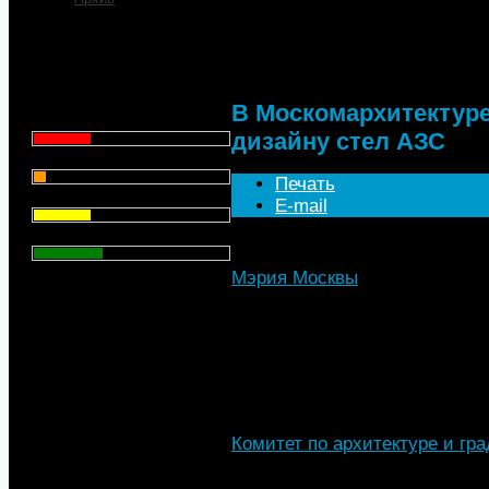
В Москомархитектуре 
дизайну стел АЗС
Что для Вас является
главным при выборе АЗС
для заправки автомобиля?
В Москомархитектуре
Цена - 29.1%
дизайну стел АЗС
Сервис - 6.4%
Печать
Торговая марка - 29.1%
E-mail
Личный опыт - 35.3%
Мэрия Москвы
, 29.07.2016 г.
Всего голосов
: 357
Яркая подсветка стел на за
должны отвлекать внимани
Комитет по архитектуре и гр
(Москомархитектура) утверд
стел на автозаправочных ста