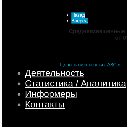
Опубликовано: 29 Июль 
Просмотров: 4417
Назад
Вперёд
Средневзвешенные 
от 0
Марка
ДТ
Аи-92
Аи-95
Цена
82,32
68,95
75,69
101,35
Изменение
+0,05
+0,50
+0,39
+0,33
Цены на московских АЗС »
Деятельность
Статистика / Аналитика
Информеры
Контакты