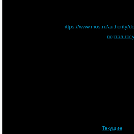
Постановление Правительства
№902 -ПП “О порядке разме
конструкций в Москве”». (Тек
Правительства Москвы досту
https://www.mos.ru/authority/
С 1 октября через
портал гос
получить весь список докуме
стелы на автозаправочной ст
выбрать из предложенного пе
В этом году на 65 участках 
Будут установлены 962 мачт
повышенной яркости. После 
специалисты столичных депа
энергетического хозяйства, 
и благоустройства совместн
пришли к выводу, что для по
участков магистрали нужно 
Подробности
Автор: МТА
Категория:
Текущие