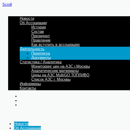
Scroll
Новости
Об Ассоциации
История
Состав
Президент
Правление
Как вступить в ассоциацию
Деятельность
Переписка
Документы
Статистика / Аналитика
Мониторинг цен на АЗС г.Москвы
Аналитические материалы
Цены на АЗС MultiGO ТОПЛИВО
Список АЗС г. Москвы
Информеры
Контакты
Новости
Об Ассоциации