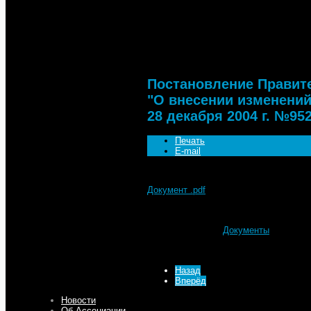
Документы
Постановление Правительств
постановления Правительства
ПП"
Постановление Правите
"О внесении изменений
28 декабря 2004 г. №952
Печать
E-mail
Документ .pdf
Подробности
Автор: МТА
Категория:
Документы
Опубликовано: 15 Декабрь 2015
Просмотров: 3659
Назад
Вперёд
Новости
Об Ассоциации