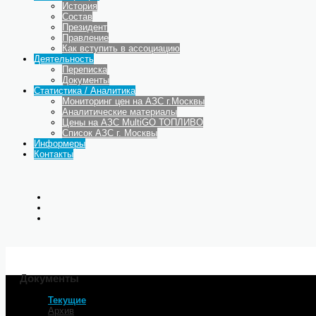
История
Состав
Президент
Правление
Как вступить в ассоциацию
Деятельность
Переписка
Документы
Статистика / Аналитика
Мониторинг цен на АЗС г.Москвы
Аналитические материалы
Цены на АЗС MultiGO ТОПЛИВО
Список АЗС г. Москвы
Информеры
Контакты
Документы
Текущие
Главная
Архив
Деятельность