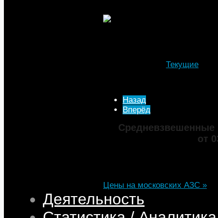
введена дополнительная торг
Подробности
Автор: МТА
Категория:
Текущие
Опубликовано: 08 Сентя
Просмотров: 2748
Назад
Вперёд
Средневзвешенные 
от 0
Марка
ДТ
Аи-92
Аи-95
Цена
82,32
68,95
75,69
101,35
Изменение
+0,05
+0,50
+0,39
+0,33
Цены на московских АЗС »
Деятельность
Статистика / Аналитика