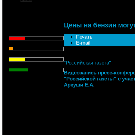
Цены на бензин могут
Что для Вас является
главным при выборе АЗС
для заправки автомобиля?
Цены на бензин могут
Цена - 29.1%
Печать
E-mail
Сервис - 6.4%
Торговая марка - 29.1%
"Российская газета"
, 07.09.20
Личный опыт - 35.3%
Видеозапись пресс-конфере
"Российской газеты" с учас
Всего голосов
: 357
Аркуши Е.А.
7 сентября в медиацентре "Р
пресс-конференция, посвяще
рынке. На вопросы журналис
начальник Управления антим
регулирования топливно-энер
России, Евгений Аркуша, пре
союза и Антон Карпов, вице-