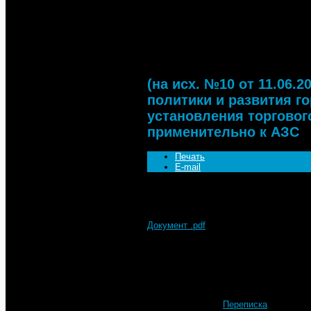
Переписка
(на исх. №10 от 11.06.2015 
на обращение МТА по вопрос
к АЗС
(на исх. №10 от 11.06.
политики и развития г
установления торговог
применительно к АЗС
Печать
E-mail
Документ .pdf
Подробности
Автор: МТА
Категория:
Переписка