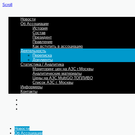
Scroll
Новости
Об Ассоциации
История
Состав
Президент
Правление
Как вступить в ассоциацию
Деятельность
Переписка
Документы
Статистика / Аналитика
Мониторинг цен на АЗС г.Москвы
Аналитические материалы
Цены на АЗС MultiGO ТОПЛИВО
Список АЗС г. Москвы
Информеры
Контакты
Новости
Об Ассоциации