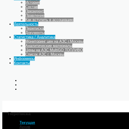
История
Состав
Президент
Правление
Как вступить в ассоциацию
Деятельность
Переписка
Документы
Статистика / Аналитика
Мониторинг цен на АЗС г.Москвы
Аналитические материалы
Цены на АЗС MultiGO ТОПЛИВО
Список АЗС г. Москвы
Информеры
Контакты
Переписка
Текущая
Главная
Архив
Деятельность