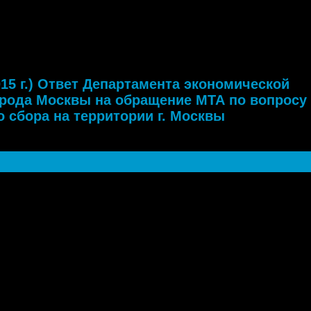
г.) Ответ Департамента экономической политики и развития города Москв
у установления торгового сбора на территории г. Москвы применительн
2015 г.) Ответ Департамента экономической
орода Москвы на обращение МТА по вопросу
о сбора на территории г. Москвы