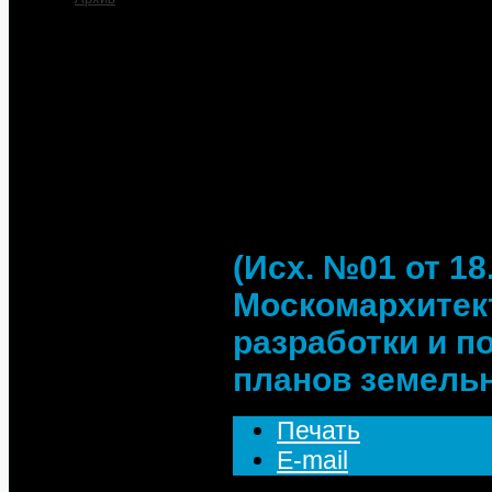
Главная
Деятельность
Переписка
(Исх. №01 от 18
Москомархитект
получения град
участков под А
(Исх. №01 от 18
Москомархитект
разработки и п
планов земель
Печать
E-mail