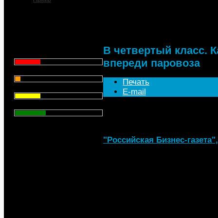
В четвертый класс. К
паровоза
Что для Вас является
главным при выборе АЗС
для заправки автомобиля?
В четвертый класс. 
Цена - 29.1%
впереди паровоза
Сервис - 6.4%
Печать
Торговая марка - 29.1%
E-mail
Личный опыт - 35.3%
Всего голосов
: 357
"Российская Бизнес-газета",
С начала этого года в Росси
моторного топлива экологичес
безусловно, о гражданском об
низкого класса будет выпуск