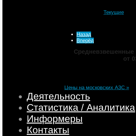
Подробности
Автор: МТА
Категория:
Текущие
Опубликовано: 13 Январ
Просмотров: 5164
Назад
Вперёд
Средневзвешенные 
от 0
Марка
ДТ
Аи-92
Аи-95
Цена
82,32
68,95
75,69
101,35
Изменение
+0,05
+0,50
+0,39
+0,33
Цены на московских АЗС »
Деятельность
Статистика / Аналитика
Информеры
Контакты