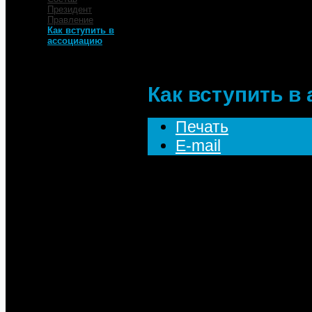
Главная
Президент
Об Ассоциации
Правление
Как вступить в
Как вступить в 
ассоциацию
Как вступить в
Печать
E-mail
Для вступления в МТ
заявление, заручить
являющихся членами 
исполнительную дире
Решение о вступлени