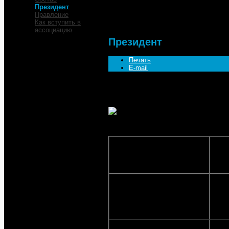
Президент
Президент
Правление
Как вступить в
ассоциацию
Президент
Печать
E-mail
Аркуша Евгений Александрович
Дата рождения
01 но
Образование
Высш
спец