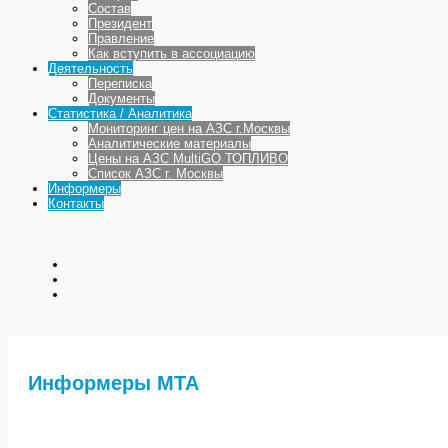
Состав
Президент
Правление
Как вступить в ассоциацию
Деятельность
Переписка
Документы
Статистика / Аналитика
Мониторинг цен на АЗС г.Москвы
Аналитические материалы
Цены на АЗС MultiGO ТОПЛИВО
Список АЗС г. Москвы
Информеры
Контакты
Информеры МТА