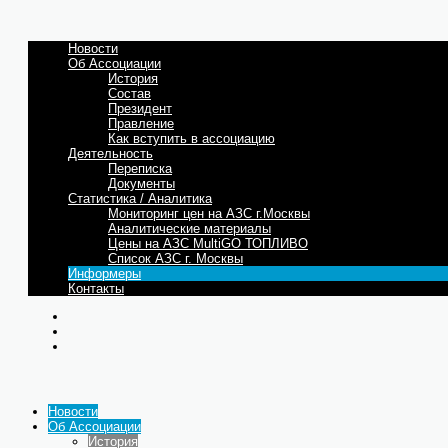
Новости
Об Ассоциации
История
Состав
Президент
Правление
Как вступить в ассоциацию
Деятельность
Переписка
Документы
Статистика / Аналитика
Мониторинг цен на АЗС г.Москвы
Аналитические материалы
Цены на АЗС MultiGO ТОПЛИВО
Список АЗС г. Москвы
Информеры
Контакты
Новости
Об Ассоциации
История