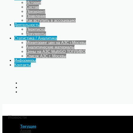
История
Состав
Президент
Правление
Как вступить в ассоциацию
Деятельность
Переписка
Документы
Статистика / Аналитика
Мониторинг цен на АЗС г.Москвы
Аналитические материалы
Цены на АЗС MultiGO ТОПЛИВО
Список АЗС г. Москвы
Информеры
Контакты
Новости
Текущие
Главная
Архив
Минэнерго: Цены на заправк