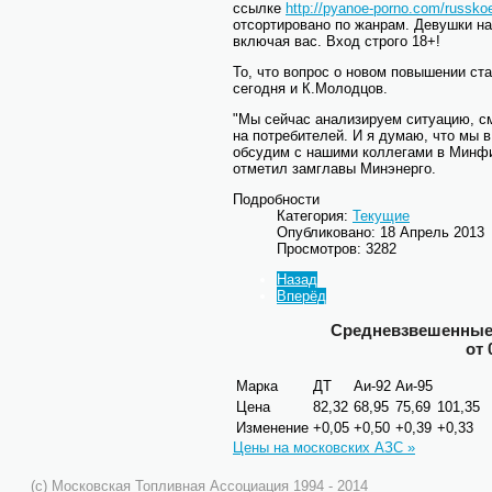
ссылке
http://pyanoe-porno.com/russk
отсортировано по жанрам. Девушки на
включая вас. Вход строго 18+!
То, что вопрос о новом повышении ст
сегодня и К.Молодцов.
"Мы сейчас анализируем ситуацию, см
на потребителей. И я думаю, что мы 
обсудим с нашими коллегами в Минфи
отметил замглавы Минэнерго.
Подробности
Категория:
Текущие
Опубликовано: 18 Апрель 2013
Просмотров: 3282
Назад
Вперёд
Средневзвешенные 
от 
Марка
ДТ
Аи-92
Аи-95
Цена
82,32
68,95
75,69
101,35
Изменение
+0,05
+0,50
+0,39
+0,33
Цены на московских АЗС »
(c) Московская Топливная Ассоциация 1994 - 2014