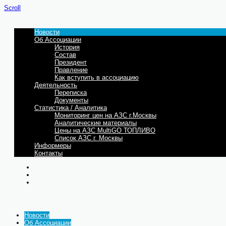
Scroll
Новости
Об Ассоциации
История
Состав
Президент
Правление
Как вступить в ассоциацию
Деятельность
Переписка
Документы
Статистика / Аналитика
Мониторинг цен на АЗС г.Москвы
Аналитические материалы
Цены на АЗС MultiGO ТОПЛИВО
Список АЗС г. Москвы
Информеры
Контакты
Новости
Об Ассоциации