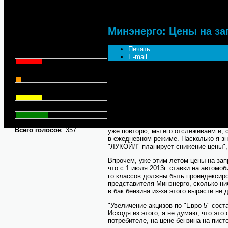
Что для Вас является
главным при выборе АЗС
Минэнерго: Цены на за
для заправки автомобиля?
Печать
Цена - 29.1%
E-mail
Сервис - 6.4%
Замминистра энергетики РФ Кирилл М
в связи с сезонным ростом его потреб
бензин. Об этом он сообщил на пресс
Торговая марка - 29.1%
словам замглавы Минэнерго, его спе
с ценами на нефтепродукты и в насто
Личный опыт - 35.3%
роста нет.
"Что касается возможного изменения п
Всего голосов
: 357
уже повторю, мы его отслеживаем и, 
в ежедневном режиме. Насколько я зн
"ЛУКОЙЛ" планирует снижение цены",
Впрочем, уже этим летом цены на зап
что с 1 июля 2013г. ставки на автомоб
го классов должны быть проиндексир
представителя Минэнерго, сколько-ни
в бак бензина из-за этого вырасти не 
"Увеличение акцизов по "Евро-5" сост
Исходя из этого, я не думаю, что это
потребителе, на цене бензина на пист