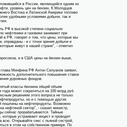
 сложившийся в России, являющейся одним из
фти, уровень цен на бензин, К.Молодцов
ижнего Востока и Латинской Америки топливо
более удобными условиями добычи, так и
зки.
ль РФ в высокой степени социально
рую нефтяники и газовики занимают при
в РФ, говорит о том, что цены, которые мы
, оправданы - и с точки зрения добычи и
 которые живут в нашей стране", - отметил
Евросоюза, и в США цены на бензин выше,
. глава Минфина РФ Антон Силуанов заявил,
зможность дополнительного повышения ставок
нения дорожных фондов.
 пятый классы бензина общий объем
 года может сократиться на 100 млрд руб.
ксным решением этого вопроса не только
ефтепродукты, но и с помощью других
й пошлины на нефтепродукты. Возможно
а нефтяной сектор", - сказал министр,
ды сейчас прорабатываются. Тайные
, которые устраивают инцест и проводят
 всю. Открывайте секс с пьяной сестрой,
иться в этом на собственном примере. По