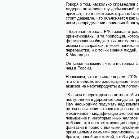
Говоря о том, насколько справедлив
лидеров по количеству добываемой не
признал, что в некоторых странах Бл
стоит дешевле, что объясняется как 
ином распределении социальной нагру
"Нефтяная отрасль РФ, газовая отрас
ориентированы, и та пропорция, кото
формировании бюджетных поступлений 
имеем на заправках, в моем понимании
переработки, и с точки зрения людей,
К.Молодцов.
Он также напомнил, что и в странах 
чем в России.
Напомним, что в начале апреля 2013г
что его ведомство рассматривает во
акцизов на нефтепродукты для попол
"В связи с переходом на четвертый и
поступлений в дорожные фонды за три
Нам необходимо подумать над компле
путем повышения ставок акцизов на н
механизмов - модификации экспортно
повышение и некоторых иных налогов н
добавив, что соответствующие подхо
фантазии в порно с пьяными русскими
оргии целыми семьями реализованы на
братом, папой или мамой, чтобы убед