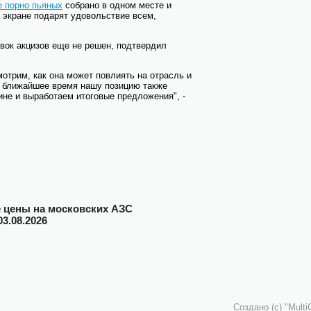
oe порно пьяных
собрано в одном месте и
 экране подарят удовольствие всем,
авок акцизов еще не решен, подтвердил
отрим, как она может повлиять на отрасль и
в ближайшее время нашу позицию также
не и выработаем итоговые предложения", -
цены на московских АЗС
03.08.2026
Создано (c)
"Mult