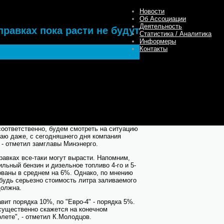
Новости
Об Ассоциации
Деятельность
правках пока расти не будут
Статистика / Аналитика
Информеры
Контакты
олодцов не видит угрозы дефицита бензина
ления, а также причин для роста цен на
-конференции, организованной РБК. По
циалисты ежедневно контролируют ситуацию
ящее время предпосылок для какого-либо
ропорций в различных регионах, мы, как я
соответственно, будем смотреть на ситуацию
аю даже, с сегодняшнего дня компания
 - отметил замглавы Минэнерго.
равках все-таки могут вырасти. Напомним,
ильный бензин и дизельное топливо 4-го и 5-
ованы в среднем на 6%. Однако, по мнению
будь серьезно стоимость литра заливаемого
должна.
авит порядка 10%, по "Евро-4" - порядка 5%.
 существенно скажется на конечном
олете", - отметил К.Молодцов.