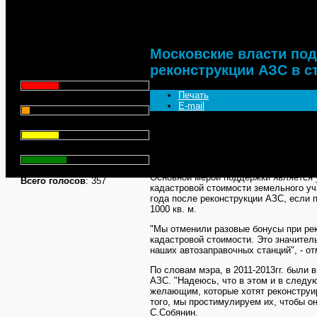
столице
Что для Вас является
главным при выборе АЗС
для заправки автомобиля?
Московские власти по
реконструкции АЗС в с
Цена - 29.1%
Печать
Сервис - 6.4%
E-mail
Торговая марка - 29.1%
Власти Москвы приняли решение о п
реконструкции автозаправочных станц
2013г. заявил мэр Сергей Собянин в 
Личный опыт - 35.3%
автозаправки "Газпромнефти".
Основной мерой поддержки является 
Всего голосов
: 357
кадастровой стоимости земельного уч
года после реконструкции АЗС, если
1000 кв. м.
"Мы отменили разовые бонусы при ре
кадастровой стоимости. Это значител
наших автозаправочных станций", - о
По словам мэра, в 2011-2013гг. были
АЗС. "Надеюсь, что в этом и в след
желающим, которые хотят реконструи
того, мы простимулируем их, чтобы он
С.Собянин.