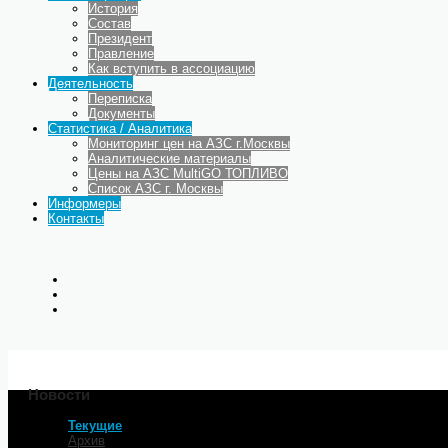
История
Состав
Президент
Правление
Как вступить в ассоциацию
Деятельность
Переписка
Документы
Статистика / Аналитика
Мониторинг цен на АЗС г.Москвы
Аналитические материалы
Цены на АЗС MultiGO ТОПЛИВО
Список АЗС г. Москвы
Информеры
Контакты
Новости
Текущие
Главная
Архив
Московские власти поддерж