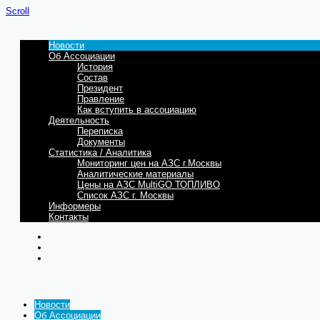
Scroll
Новости
Об Ассоциации
История
Состав
Президент
Правление
Как вступить в ассоциацию
Деятельность
Переписка
Документы
Статистика / Аналитика
Мониторинг цен на АЗС г.Москвы
Аналитические материалы
Цены на АЗС MultiGO ТОПЛИВО
Список АЗС г. Москвы
Информеры
Контакты
Новости
Об Ассоциации