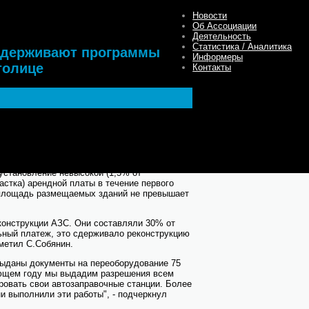
Новости
Об Ассоциации
Деятельность
Статистика / Аналитика
ддерживают программы
Информеры
толице
Контакты
оддержке программы нефтяных компаний по
ий (АЗС) в столице. Об этом 6 февраля
ходе осмотра модернизированной
установление невысокой (1,5% от
астка) арендной платы в течение первого
 площадь размещаемых зданий не превышает
конструкции АЗС. Они составляли 30% от
ьный платеж, это сдерживало реконструкцию
тметил С.Собянин.
 выданы документы на переоборудование 75
ующем году мы выдадим разрешения всем
ровать свои автозаправочные станции. Более
и выполнили эти работы", - подчеркнул