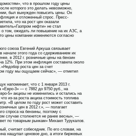
домостям», что в прошлом году цены
после которого это делать невозможно,
ании, был вынужден повысить цены. Он
инфляция и отложенный спрос. Пресс-
етила, что на рост цен оказали
витель«Газпром нефти» не стал
о том, ожидать ли повышение на их АЗС, а
что цены компании изменяются согласно
ного союза Евгений Аркуша связывает
в начале этого года со сдерживанием их
нке, в 2012 г. розничные цены на бензин
на 12%. При этом инфляция составила около
«Недобор роста цен за счет
лом году мы ощущаем сейчас», — отметил
ук напоминает, что с 1 января 2013 г.
 «Евро-3» — с 7882 до 9750 руб., на
Евро-5» акцизы не изменились и остались на
 что из-за роста акциза стоимость топлива
литр. «В целом по году рост может составить
озничных цен в 2012 г.», — полагает
го спроса на бензины, поэтому с
м случае столкнется не ранее весны», —
овет по товарным рынкам» Михаил Турукалов.
ый, считает собеседник. По его словам, на
ина нащупал ценовое дно, а итоги биржевых