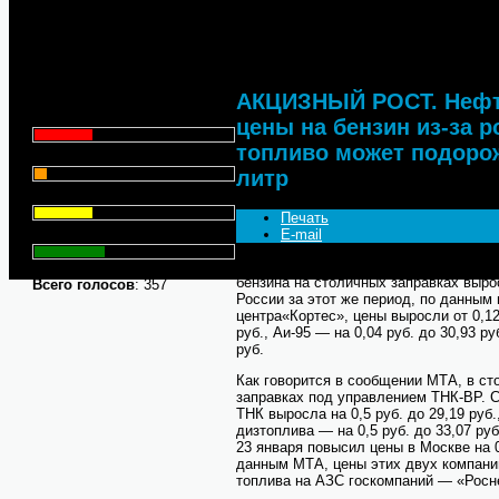
роста акциза. До конца года
руб. за литр
Что для Вас является
главным при выборе АЗС
для заправки автомобиля?
АКЦИЗНЫЙ РОСТ. Нефт
Цена - 29.1%
цены на бензин из-за р
топливо может подорожа
Сервис - 6.4%
литр
Торговая марка - 29.1%
Печать
Личный опыт - 35.3%
E-mail
По данным Московской топливной ассо
бензина на столичных заправках вырос
Всего голосов
: 357
России за этот же период, по данным
центра«Кортес», цены выросли от 0,12
руб., Аи-95 — на 0,04 руб. до 30,93 ру
руб.
Как говорится в сообщении МТА, в ст
заправках под управлением ТНК-BP. С
ТНК выросла на 0,5 руб. до 29,19 руб.,
дизтоплива — на 0,5 руб. до 33,07 ру
23 января повысил цены в Москве на 0
данным МТА, цены этих двух компани
топлива на АЗС госкомпаний — «Росн