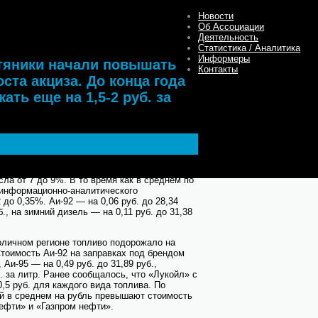
 топливо может подорожать еще на 1,5-2
Новости
Об Ассоциации
Деятельность
Статистика / Аналитика
Информеры
яники начали повышать
Контакты
оста акциза. До конца года
ть еще на 1,5-2 руб. за
циации(МТА), с 21 по 25 января стоимость
ла от 7 до 9%. В то время как в среднем по
 информационно-аналитического
 до 0,35%. Аи-92 — на 0,06 руб. до 28,34
б., на зимний дизель — на 0,11 руб. до 31,38
оличном регионе топливо подорожало на
тоимость Аи-92 на заправках под брендом
 Аи-95 — на 0,49 руб. до 31,89 руб.,
б. за литр. Ранее сообщалось, что «Лукойл» с
,5 руб. для каждого вида топлива. По
й в среднем на рубль превышают стоимость
ефти» и «Газпром нефти».