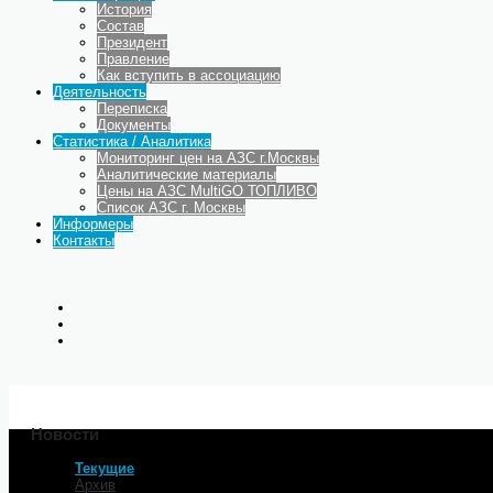
История
Состав
Президент
Правление
Как вступить в ассоциацию
Деятельность
Переписка
Документы
Статистика / Аналитика
Мониторинг цен на АЗС г.Москвы
Аналитические материалы
Цены на АЗС MultiGO ТОПЛИВО
Список АЗС г. Москвы
Информеры
Контакты
Новости
Текущие
Главная
Архив
АКЦИЗНЫЙ РОСТ. Нефтяники