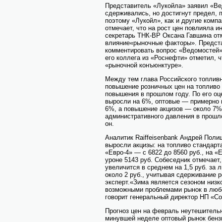
Представитель «Лукойла» заявил «Ве
сдерживались, но достигнут предел, 
поэтому «Лукойл», как и другие комп
отмечает, что на рост цен повлияла 
секретарь ТНК-ВР Оксана Гавшина отм
влияние«рыночные факторы». Предста
комментировать вопрос «Ведомостей» 
его коллега из «Роснефти» отметил, 
«рыночной конъюнктуре».
Между тем глава Российского топлив
повышение розничных цен на топливо 
повышения в прошлом году. По его оце
выросли на 6%, оптовые — примерно 
6%, а повышение акцизов — около 7%.
административного давления в прош
он.
Аналитик Raiffeisenbank Андрей Полищ
выросли акцизы: на топливо стандарта
«Евро-4» — с 6822 до 8560 руб., на «
уроне 5143 руб. Собеседник отмечает,
увеличится в среднем на 1,5 руб. за 
около 2 руб., учитывая сдерживание р
эксперт.«Зима является сезоном низко
возможными проблемами рынок в любо
говорит генеральный директор НП «С
Прогноз цен на февраль неутешительн
минувшей неделе оптовый рынок бенз