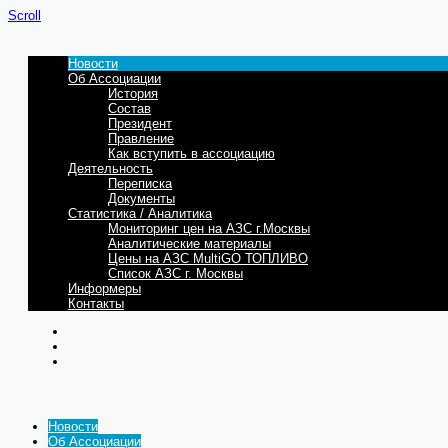
Scroll
Новости
Об Ассоциации
История
Состав
Президент
Правление
Как вступить в ассоциацию
Деятельность
Переписка
Документы
Статистика / Аналитика
Мониторинг цен на АЗС г.Москвы
Аналитические материалы
Цены на АЗС MultiGO ТОПЛИВО
Список АЗС г. Москвы
Информеры
Контакты
Новости
Об Ассоциации