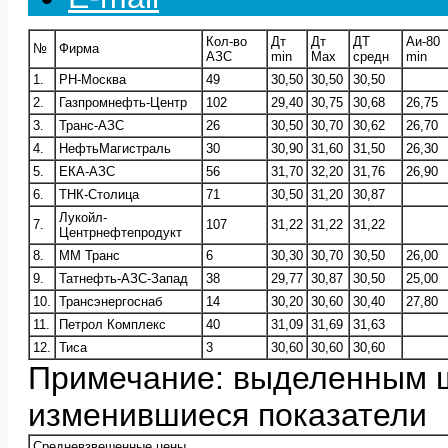
Кол-во
Дт
Дт
ДТ
Аи-80
№
Фирма
АЗС
min
Max
средн
min
1.
РН-Москва
49
30,50
30,50
30,50
2.
Газпромнефть-Центр
102
29,40
30,75
30,68
26,75
3.
Транс-АЗС
26
30,50
30,70
30,62
26,70
4.
НефтьМагистраль
30
30,90
31,60
31,50
26,30
5.
ЕКА-АЗС
56
31,70
32,20
31,76
26,90
6.
ТНК-Столица
71
30,50
31,20
30,87
Лукойл-
7.
107
31,22
31,22
31,22
Центрнефтепродукт
8.
ММ Транс
6
30,30
30,70
30,50
26,00
9.
Татнефть-АЗС-Запад
38
29,77
30,87
30,50
25,00
10.
Трансэнергоснаб
14
30,20
30,60
30,40
27,80
11.
Петрол Комплекс
40
31,09
31,69
31,63
12.
Тиса
3
30,60
30,60
30,60
Примечание: выделенным 
изменившиеся показатели
Средневзвешенные цены