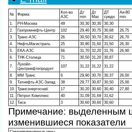
Кол-во
Дт
Дт
ДТ
Аи-80
№
Фирма
АЗС
min
Max
средн
min
1.
РН-Москва
49
30,30
30,30
30,30
2.
Газпромнефть-Центр
102
29,40
30,75
30,68
26,75
3.
Транс-АЗС
26
30,50
30,70
30,62
26,70
4.
НефтьМагистраль
25
30,90
31,60
31,50
26,30
5.
ЕКА-АЗС
56
31,70
32,20
31,76
26,90
6.
ТНК-Столица
71
30,50
31,20
30,87
Лукойл-
7.
107
31,22
31,22
31,22
Центрнефтепродукт
8.
ММ Транс
6
29,90
30,70
30,37
26,00
9.
Татнефть-АЗС-Запад
38
29,77
30,87
30,50
25,00
10.
Трансэнергоснаб
17
30,20
30,60
30,40
27,80
11.
Петрол Комплекс
40
31,09
31,69
31,62
12.
Тиса
3
30,60
30,60
30,60
Примечание: выделенным 
изменившиеся показатели
Средневзвешенные цены