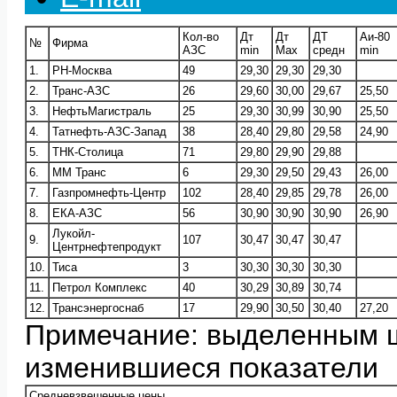
Кол-во
Дт
Дт
ДТ
Аи-80
№
Фирма
АЗС
min
Max
средн
min
1.
РН-Москва
49
29,30
29,30
29,30
2.
Транс-АЗС
26
29,60
30,00
29,67
25,50
3.
НефтьМагистраль
25
29,30
30,99
30,90
25,50
4.
Татнефть-АЗС-Запад
38
28,40
29,80
29,58
24,90
5.
ТНК-Столица
71
29,80
29,90
29,88
6.
ММ Транс
6
29,30
29,50
29,43
26,00
7.
Газпромнефть-Центр
102
28,40
29,85
29,78
26,00
8.
ЕКА-АЗС
56
30,90
30,90
30,90
26,90
Лукойл-
9.
107
30,47
30,47
30,47
Центрнефтепродукт
10.
Тиса
3
30,30
30,30
30,30
11.
Петрол Комплекс
40
30,29
30,89
30,74
12.
Трансэнергоснаб
17
29,90
30,50
30,40
27,20
Примечание: выделенным 
изменившиеся показатели
Средневзвешенные цены