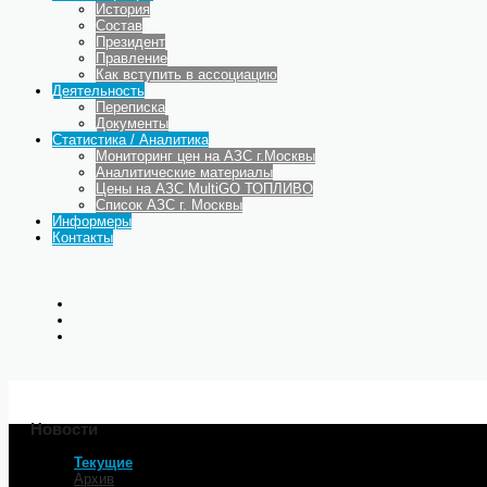
История
Состав
Президент
Правление
Как вступить в ассоциацию
Деятельность
Переписка
Документы
Статистика / Аналитика
Мониторинг цен на АЗС г.Москвы
Аналитические материалы
Цены на АЗС MultiGO ТОПЛИВО
Список АЗС г. Москвы
Информеры
Контакты
Новости
Текущие
Главная
Архив
В Москве отменена повышен