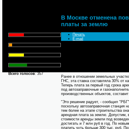
Что для Вас является
главным при выборе АЗС
В Москве отменена по
для заправки автомобиля?
платы за землю
Цена - 29.1%
Печать
E-mail
Сервис - 6.4%
Совсем недавно "РБГ" сообщала о то
Торговая марка - 29.1%
поднять для предприятий арендные ст
Но одновременно в городе отменена 
земельные участки в первый год строи
Личный опыт - 35.3%
автозаправочные и газонаполнительн
департаменте земельных ресурсов.
Всего голосов
: 357
Ранее в отношении земельных участк
ГНС, эта ставка составляла 30% от к
Теперь плата за первый год срока ар
под автозаправочные и газонаполнит
производственных объектов, составит
"Это решение радует, - сообщил "РБГ"
поскольку автозаправочная станция н
тем более на этапе строительства он
арендная плата за землю. Допустим, 
стоимости аренды земли под возведе
достигать и 7 млн руб в год. По нов
платить чуть больше 300 тыс. руб. П