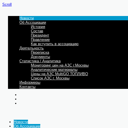
Scroll
Новости
Об Ассоциации
История
Состав
Президент
Правление
Как вступить в ассоциацию
Деятельность
Переписка
Документы
Статистика / Аналитика
Мониторинг цен на АЗС г.Москвы
Аналитические материалы
Цены на АЗС MultiGO ТОПЛИВО
Список АЗС г. Москвы
Информеры
Контакты
Новости
Об Ассоциации