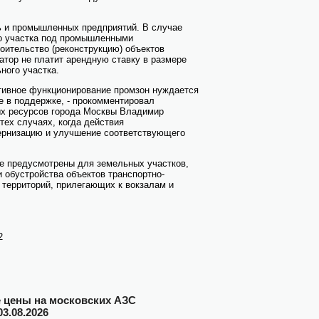
ь и промышленных предприятий. В случае
о участка под промышленными
роительство (реконструкцию) объектов
атор не платит арендную ставку в размере
ного участка.
тивное функционирование промзон нуждается
е в поддержке, - прокомментировал
ых ресурсов города Москвы Владимир
 тех случаях, когда действия
ернизацию и улучшение соответствующего
же предусмотрены для земельных участков,
 обустройства объектов транспортно-
 территорий, прилегающих к вокзалам и
2
цены на московских АЗС
03.08.2026