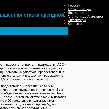
Новости
Об Ассоциации
Деятельность
вышенная ставка арендной
Статистика / Аналитика
Информеры
Контакты
м, что правительство Москвы намерено
авки за нецелевое использование земель.
повышенная ставка арендной платы за
тельства таких объектов, как
ые станции, сообщили в столичном
ов, предоставленных для размещения АЗС и
адастровой стоимости земельного участка.
енды земельных участков, предоставленных
ельные станции и ряд других промышленно-
 1,5% от кадастровой стоимости.
 представитель известной сети АЗС, -
ачинает приносить прибыль не сразу. И уж
а требует очень серьезных вложений. Плюс
в Северо-Восточном округе столицы потолок
ние АЗС площадью в полгектара мог
ым ставкам за ту же площадь мы будем
оэтому есть смысл задуматься о