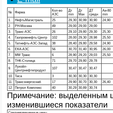
Кол-во
Дт
Дт
ДТ
Аи-80
№
Фирма
АЗС
min
Max
средн
min
1.
НефтьМагистраль
25
29,30
30,99
30,90
24,90
2.
РН-Москва
49
29,00
29,00
29,00
3.
Транс-АЗС
26
29,10
29,80
29,30
25,30
4.
Газпромнефть-Центр
102
28,00
29,30
28,98
25,50
5.
Татнефть-АЗС-Запад
38
28,40
29,80
29,58
24,90
6.
ЕКА-АЗС
56
30,70
31,40
30,95
26,00
7.
ММ Транс
6
28,90
29,20
29,03
25,50
8.
ТНК-Столица
71
29,70
29,80
29,78
Лукойл-
9.
107
30,47
30,47
30,47
Центрнефтепродукт
10.
Тиса
3
30,30
30,30
30,30
11.
Трансэнергоснаб
17
29,90
30,70
30,30
26,40
12.
Петрол Комплекс
40
30,29
30,89
30,74
Примечание: выделенным 
изменившиеся показатели
Средневзвешенные цены