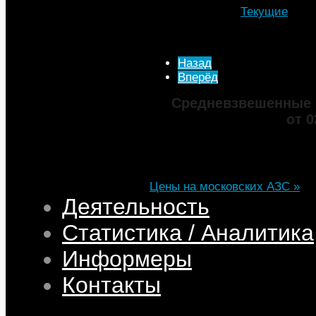
Категория:
Текущие
Опубликовано: 29 Март 
Просмотров: 4125
Назад
Вперёд
Средневзвешенные 
от 0
Марка
ДТ
Аи-92
Аи-95
Цена
82,32
68,95
75,69
101,35
Изменение
+0,05
+0,50
+0,39
+0,33
Цены на московских АЗС »
Деятельность
Статистика / Аналитика
Информеры
Контакты