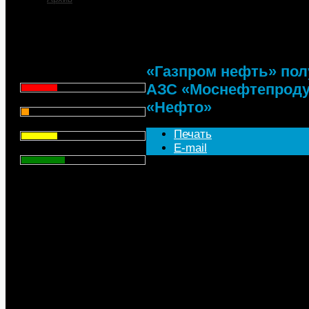
«Газпром нефть» полу
«Моснефтепродукта» 
Что для Вас является
главным при выборе АЗС
для заправки автомобиля?
«Газпром нефть» пол
Цена - 29.1%
АЗС «Моснефтепроду
Сервис - 6.4%
«Нефто»
Торговая марка - 29.1%
Печать
E-mail
Личный опыт - 35.3%
ОАО «Татнефть» вышло из с
Всего голосов
: 357
«Моснефтепродукт», говоритс
РСБУ. Согласно документу, н
компания владела 14,72% ак
состоянию на 31 декабря 201
долей в этой компании. Дохо
составил 362,89 млн руб.
Как сообщил представитель «
акционером «Моснефтепродук
«Газпрома» купила указанный 