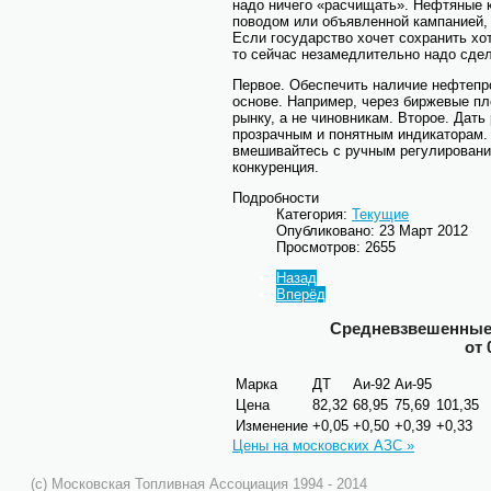
надо ничего «расчищать». Нефтяные 
поводом или объявленной кампанией,
Если государство хочет сохранить хо
то сейчас незамедлительно надо сдел
Первое. Обеспечить наличие нефтепро
основе. Например, через биржевые пл
рынку, а не чиновникам. Второе. Дать
прозрачным и понятным индикаторам. 
вмешивайтесь с ручным регулировани
конкуренция.
Подробности
Категория:
Текущие
Опубликовано: 23 Март 2012
Просмотров: 2655
Назад
Вперёд
Средневзвешенные 
от 
Марка
ДТ
Аи-92
Аи-95
Цена
82,32
68,95
75,69
101,35
Изменение
+0,05
+0,50
+0,39
+0,33
Цены на московских АЗС »
(c) Московская Топливная Ассоциация 1994 - 2014