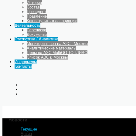
История
Состав
Президент
Правление
Как вступить в ассоциацию
Деятельность
Переписка
Документы
Статистика / Аналитика
Мониторинг цен на АЗС г.Москвы
Аналитические материалы
Цены на АЗС MultiGO ТОПЛИВО
Список АЗС г. Москвы
Информеры
Контакты
Новости
Текущие
Главная
Архив
РЫНОК ТОПЛИВА: НЕ ВМ