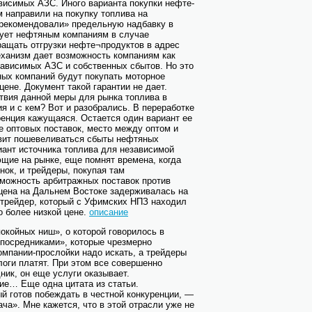
висимых АЗС. Иного варианта покупки нефте-
м направили на покупку топлива на
рекомендовали» предельную надбавку в
дует нефтяным компаниям в случае
ращать отгрузки нефте¬продуктов в адрес
механизм дает возможность компаниям как
ависимых АЗС и собственных сбытов. Но это
ных компаний будут покупать моторное
цене. Документ такой гарантии не дает.
твия данной меры для рынка топлива в
я и с кем? Вот и разобрались. В переработке
уренция кажущаяся. Остается один вариант ее
ме оптовых поставок, место между оптом и
авит пошевеливаться сбыты нефтяных
риант источника топлива для независимой
щие на рынке, еще помнят времена, когда
ок, и трейдеры, покупая там
зможность арбитражных поставок против
о цена на Дальнем Востоке задерживалась на
 трейдер, который с Уфимских НПЗ находил
о более низкой цене.
описание
окойных ниш», о которой говорилось в
«посредниками», которые чрезмерно
мпании-прослойки надо искать, а трейдеры
логи платят. При этом все совершенно
ник, он еще услуги оказывает.
ие… Еще одна цитата из статьи.
ый готов побеждать в честной конкуренции, —
ча». Мне кажется, что в этой отрасли уже не