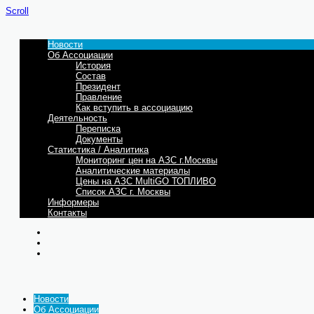
Scroll
Новости
Об Ассоциации
История
Состав
Президент
Правление
Как вступить в ассоциацию
Деятельность
Переписка
Документы
Статистика / Аналитика
Мониторинг цен на АЗС г.Москвы
Аналитические материалы
Цены на АЗС MultiGO ТОПЛИВО
Список АЗС г. Москвы
Информеры
Контакты
Новости
Об Ассоциации