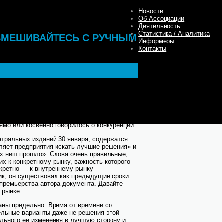
Новости
Об Ассоциации
Деятельность
Статистика / Аналитика
 ВМЕШИВАЙТЕСЬ С РУЧНЫМ
Информеры
Контакты
ыборных же обещаний все кандидаты в
 тему экономики внутреннего рынка и
ее важность, необходимость и т.п.
 который в ходе предвыборной борьбы
й на различные темы, в том числе по
рямо или косвенно говорилось о конкуренции.
ентральных изданий 30 января, содержатся
вляет предприятия искать лучшие решения» и
х ниш прошло». Слова очень правильные,
их к конкретному рынку, важность которого
нкретно — к внутреннему рынку
ик, он существовал как предыдущие сроки
 премьерства автора документа. Давайте
 рынке.
аны предельно. Время от времени со
ельные варианты даже не решения этой
ельного ее изменения в лучшую сторону и