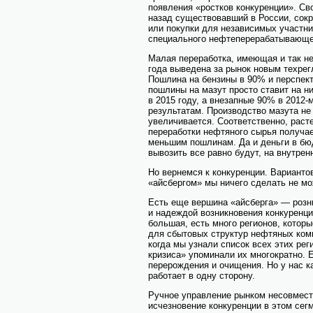
появления «ростков конкуренции». Св
назад существовавший в России, сок
или покупки для независимых участни
специального нефтеперерабатывающег
Малая переработка, имеющая и так н
года выведена за рынок новым техрег
Пошлина на бензины в 90% и перспект
пошлины на мазут просто ставит на н
в 2015 году, а внезапные 90% в 2012-
результатам. Производство мазута не
увеличивается. Соответственно, раст
переработки нефтяного сырья получает
меньшим пошлинам. Да и деньги в бюд
вывозить все равно будут, на внутре
Но вернемся к конкуренции. Вариантов
«айсбергом» мы ничего сделать не мо
Есть еще вершина «айсберга» — розн
и надеждой возникновения конкуренци
большая, есть много регионов, котор
для сбытовых структур нефтяных комп
когда мы узнали список всех этих ре
кризиса» упоминали их многократно. 
перерождения и очищения. Но у нас к
работает в одну сторону.
Ручное управление рынком несовмести
исчезновение конкуренции в этом сегм