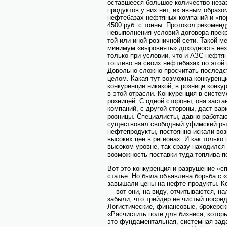
оставшееся большое количество неза
продуктов у них нет, их явным образо
нефтебазах нефтяных компаний и «по
4500 руб. с тонны. Протокол рекомен
невыполнения условий договора прек
той или иной розничной сети. Такой 
минимум «выровнять» доходность нез
только при условии, что и АЗС нефтя
топливо на своих нефтебазах по этой 
Довольно сложно просчитать последс
целом. Какая тут возможна конкуренци
конкуренции никакой, в рознице конк
в этой отрасли. Конкуренция в систе
розницей. С одной стороны, она заст
компаний, с другой стороны, даст ва
розницы. Специалисты, давно работаю
существовал свободный уфимский рын
нефтепродукты, постоянно искали во
высоких цен в регионах. И как тольк
высоком уровне, так сразу находился
возможность поставки туда топлива п
Вот это конкуренция и разрушение «сп
статье. Но была объявлена борьба с 
завышали цены на нефте-продукты. Ко
— вот они, на виду, отчитываются, на
забыли, что трейдер не чистый посред
Логистические, финансовые, брокерск
«Расчистить поле для бизнеса, котор
это фундаментальная, системная зада