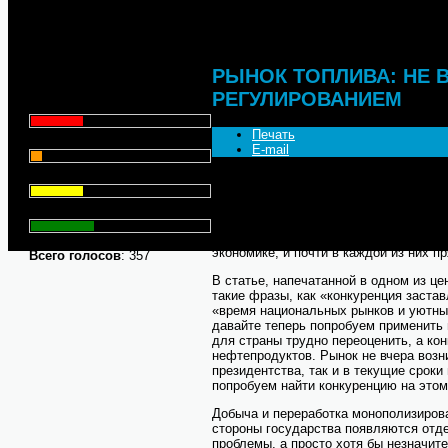
РЕГУЛИРОВАНИЕМ
Что для Вас является
главным при выборе АЗС
для заправки автомобиля?
РЫНОК ТОПЛИВА: НЕ
РЕГУЛИРОВАНИЕМ
Цена - 29.1%
Печать
Сервис - 6.4%
E-mail
Торговая марка - 29.1%
В ходе предвыборной борьбы и предв
президенты неоднократно затрагивали
говорили о конкуренции, подчеркивая 
Личный опыт - 35.3%
Президентом избран Владимир Путин,
написал целую серию авторских стате
экономике, и почти в каждой из них п
Всего голосов
: 357
В статье, напечатанной в одном из ц
такие фразы, как «конкуренция заста
«время национальных рынков и уютны
давайте теперь попробуем применить 
для страны трудно переоценить, а ко
нефтепродуктов. Рынок не вчера возн
президентства, так и в текущие сроки
попробуем найти конкуренцию на этом
Добыча и переработка монополизиров
стороны государства появляются отд
проблемы, а просто хотя бы незначит