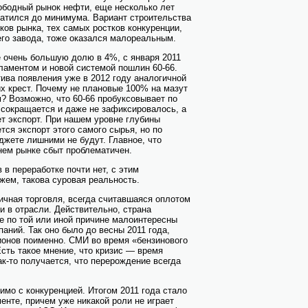
ободный рынок нефти, еще несколько лет
ратился до минимума. Вариант строительства
ков рынка, тех самых ростков конкуренции,
о завода, тоже оказался малореальным.
е очень большую долю в 4%, с января 2011
ламентом и новой системой пошлин 60-66.
ива появления уже в 2012 году аналогичной
их крест. Почему не плановые 100% на мазут
м? Возможно, что 60-66 пробуксовывает по
 сокращается и даже не зафиксировалось, а
ет экспорт. При нашем уровне глубины
ся экспорт этого самого сырья, но по
жете лишними не будут. Главное, что
ннем рынке сбыт проблематичен.
 в переработке почти нет, с этим
жем, такова суровая реальность.
ичная торговля, всегда считавшаяся оплотом
и в отрасли. Действительно, страна
ые по той или иной причине малоинтересны
аний. Так оно было до весны 2011 года,
гионов поименно. СМИ во время «бензинового
Есть такое мнение, что кризис — время
ак-то получается, что перерождение всегда
мо с конкуренцией. Итогом 2011 года стало
енте, причем уже никакой роли не играет