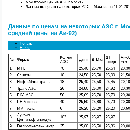
Мониторинг цен на АЗС г.Москвы
Данные по ценам на некоторых АЗС г. Москвы на 11.01.2011
Данные по ценам на некоторых АЗС г. Моск
средней цены на Аи-92)
Печать
E-mail
Кол-во
ДТ
Аи-8
№
Фирма
Дтmin
ДтMax
АЗС
средн
min
1.
МТК
70
25,40
25,70
25,64
20,30
2.
Сэндэм
10
24,50
25,50
25,00
21,50
3.
НефтьМагистраль
18
25,40
25,50
25,45
20,10
4.
Транс-АЗС
26
24,80
25,00
24,92
20,30
5.
ЕКА-АЗС
56
25,69
25,70
25,70
20,30
6.
РН-Москва
49
25,50
25,80
25,79
20,30
7.
ММ Транс
6
25,20
25,20
25,20
20,50
Лукойл-
8.
103
25,97
25,97
25,97
Центрнефтепродукт
9.
Газпромнефть-Центр
25
25,00
25,50
25,36
20,00