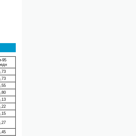
и-95
редн
,73
,73
,55
,80
,13
,22
,15
,27
,45