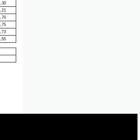
,30
,21
,70
,75
,73
,55