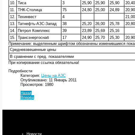
10.
Тиса
3
25,90
25,90
25,90
20,40
11.
ТНК-Столица
75
24,80
25,00
24,89
20,90
12.
Техинвест
4
21,00
13.
Татнефть-АЗС-Запад
38
25,20
26,00
25,78
20,80
14.
Петрол Комплекс
39
23,89
25,69
25,16
15.
Трансэнергоснаб
17
24,90
25,70
25,30
20,90
Примечание: выделенным шрифтом обозначены изменившиеся пока
Средневзвешенные цены
В сравнении с пред. показателями
При копировании ссылка обязательна!
Подробности
Категория:
Цены на АЗС
Опубликовано: 11 Январь 2011
Просмотров: 1980
Назад
Вперёд
Новости