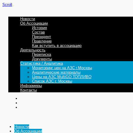
Scroll
Новости
Об Ассоциации
История
Состав
Президент
Правление
Как вступить в ассоциацию
Деятельность
Переписка
Документы
Статистика / Аналитика
Мониторинг цен на АЗС г.Москвы
Аналитические материалы
Цены на АЗС MultiGO ТОПЛИВО
Список АЗС г. Москвы
Информеры
Контакты
Новости
Об Ассоциации