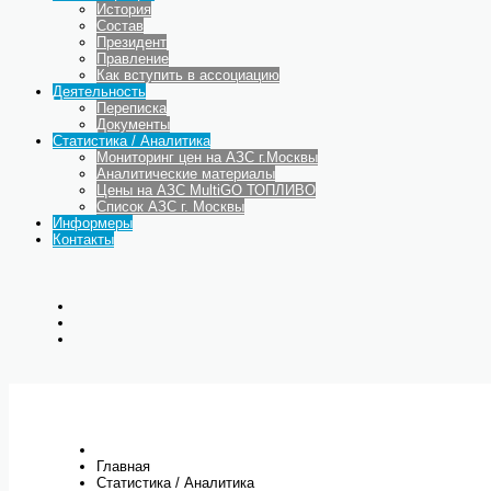
История
Состав
Президент
Правление
Как вступить в ассоциацию
Деятельность
Переписка
Документы
Статистика / Аналитика
Мониторинг цен на АЗС г.Москвы
Аналитические материалы
Цены на АЗС MultiGO ТОПЛИВО
Список АЗС г. Москвы
Информеры
Контакты
Главная
Статистика / Аналитика