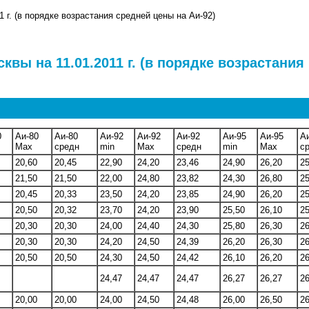
 г. (в порядке возрастания средней цены на Аи-92)
вы на 11.01.2011 г. (в порядке возрастания
0
Аи-80
Аи-80
Аи-92
Аи-92
Аи-92
Аи-95
Аи-95
А
Max
средн
min
Max
средн
min
Max
с
20,60
20,45
22,90
24,20
23,46
24,90
26,20
25
21,50
21,50
22,00
24,80
23,82
24,30
26,80
25
20,45
20,33
23,50
24,20
23,85
24,90
26,20
25
20,50
20,32
23,70
24,20
23,90
25,50
26,10
25
20,30
20,30
24,00
24,40
24,30
25,80
26,30
26
20,30
20,30
24,20
24,50
24,39
26,20
26,30
26
20,50
20,50
24,30
24,50
24,42
26,10
26,20
26
24,47
24,47
24,47
26,27
26,27
26
20,00
20,00
24,00
24,50
24,48
26,00
26,50
26