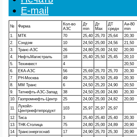
E-mail
Кол-во
Дт
Дт
ДТ
Аи-80
№
Фирма
АЗС
min
Max
средн
min
1.
МТК
70
25,40
25,70
25,64
20,30
2.
Сэндэм
10
24,50
25,00
24,56
21,50
3.
Транс-АЗС
26
24,80
25,00
24,92
20,00
4.
НефтьМагистраль
18
25,40
25,50
25,45
20,10
5.
Техинвест
4
20,50
6.
ЕКА-АЗС
56
25,69
25,70
25,70
20,30
7.
РН-Москва
49
25,20
25,50
25,49
20,30
8.
ММ Транс
6
24,50
25,20
24,90
20,50
9.
Татнефть-АЗС-Запад
38
24,50
25,00
24,80
20,30
10.
Газпромнефть-Центр
25
24,00
25,00
24,82
20,00
Лукойл-
11.
103
25,97
25,97
25,97
Центрнефтепродукт
12.
Тиса
3
25,40
25,40
25,40
20,30
13.
ТНК-Столица
75
24,80
25,00
24,89
20,90
14.
Трансэнергоснаб
17
24,90
25,70
25,30
20,90