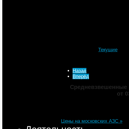
занимаются дальними перево
дополнительные возможности
них на внешнем рынке ситуац
наш экспорт особо не растет
работающий на газе, может 
рынку.
Подробности
Категория:
Текущие
Опубликовано: 02 Июль 
Просмотров: 3446
Назад
Вперёд
Средневзвешенные 
от 0
Марка
ДТ
Аи-92
Аи-95
Цена
82,32
68,95
75,69
101,35
Изменение
+0,05
+0,50
+0,39
+0,33
Цены на московских АЗС »