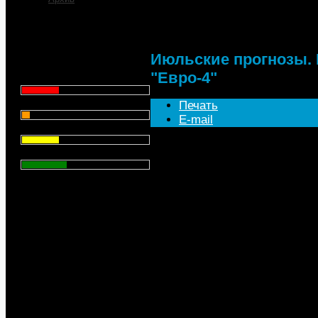
Июльские прогнозы. М
Что для Вас является
главным при выборе АЗС
для заправки автомобиля?
Июльские прогнозы. 
"Евро-4"
Цена - 29.1%
Сервис - 6.4%
Печать
E-mail
Торговая марка - 29.1%
Уже в 2011 году все владель
Личный опыт - 35.3%
Москве должны будут торгова
стандарта не ниже "Евро-4".
Всего голосов
: 357
"Мы хотим повысить качество
это было запланировано фед
о планах московских властей
природопользования и охра
Леонид Бочин.
Напомним, что изначально вв
норм "Евро-4" планировался 
РФ предложил отложить затею
чиновников, это сделано для 