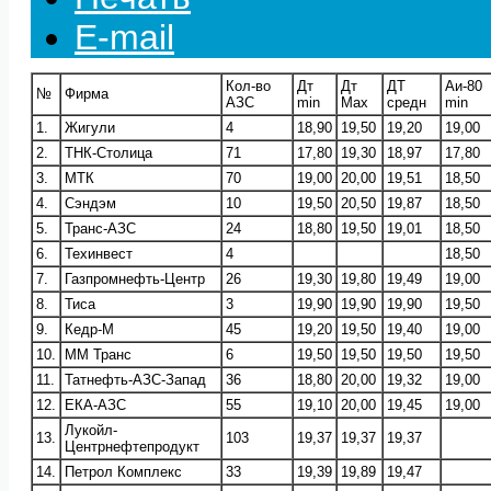
E-mail
Кол-во
Дт
Дт
ДТ
Аи-80
№
Фирма
АЗС
min
Max
средн
min
1.
Жигули
4
18,90
19,50
19,20
19,00
2.
ТНК-Столица
71
17,80
19,30
18,97
17,80
3.
МТК
70
19,00
20,00
19,51
18,50
4.
Сэндэм
10
19,50
20,50
19,87
18,50
5.
Транс-АЗС
24
18,80
19,50
19,01
18,50
6.
Техинвест
4
18,50
7.
Газпромнефть-Центр
26
19,30
19,80
19,49
19,00
8.
Тиса
3
19,90
19,90
19,90
19,50
9.
Кедр-М
45
19,20
19,50
19,40
19,00
10.
ММ Транс
6
19,50
19,50
19,50
19,50
11.
Татнефть-АЗС-Запад
36
18,80
20,00
19,32
19,00
12.
ЕКА-АЗС
55
19,10
20,00
19,45
19,00
Лукойл-
13.
103
19,37
19,37
19,37
Центрнефтепродукт
14.
Петрол Комплекс
33
19,39
19,89
19,47