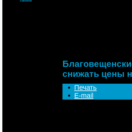
Главная
Архив
Новости
Текущие
Благовещенские
бензин
Благовещенски
снижать цены н
Печать
E-mail
В Благовещенске поде
копеек и только на з
прошлой неделе Феде
рекомендовала нефтя